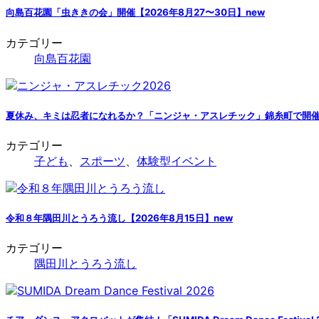
向島百花園「虫ききの会」開催【2026年8月27〜30日】
new
カテゴリー
向島百花園
夏休み、キミは忍者になれるか？「ニンジャ・アスレチック」錦糸町で開催！【
カテゴリー
子ども
、
スポーツ
、
体験型イベント
令和８年隅田川とうろう流し【2026年8月15日】
new
カテゴリー
隅田川とうろう流し