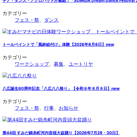
チア・ダンス・アクロバットが集結！「SUMIDA Dream Dance Festiva
カテゴリー
フェス・祭
、
ダンス
トールペイントで「風鈴絵付け」体験【2026年8月8日】
new
カテゴリー
ワークショップ
、
募集
、
ユートリヤ
八広誕生60周年記念「八広八八祭り」【令和８年８月８日】
new
カテゴリー
フェス・祭
、
行事
、
お知らせ
第44回 すみだ錦糸町河内音頭大盆踊り【2026年7月29・30日】