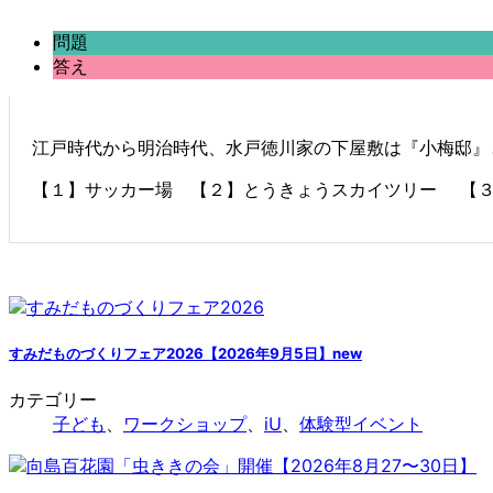
問題
答え
江戸時代から明治時代、水戸徳川家の下屋敷は『小梅邸』
【１】サッカー場 【２】とうきょうスカイツリー 【
すみだものづくりフェア2026【2026年9月5日】
new
カテゴリー
子ども
、
ワークショップ
、
iU
、
体験型イベント