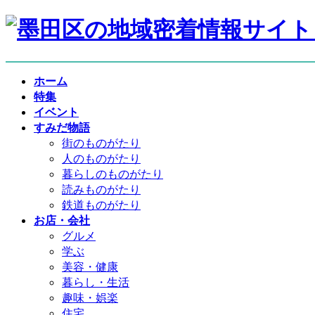
コ
ナ
ン
ビ
テ
ゲ
ン
ー
ホーム
ツ
シ
特集
へ
ョ
イベント
ス
ン
すみだ物語
キ
に
街のものがたり
ッ
移
人のものがたり
プ
動
暮らしのものがたり
読みものがたり
鉄道ものがたり
お店・会社
グルメ
学ぶ
美容・健康
暮らし・生活
趣味・娯楽
住宅