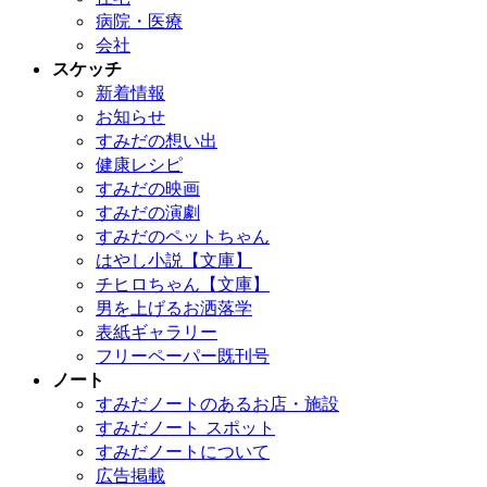
病院・医療
会社
スケッチ
新着情報
お知らせ
すみだの想い出
健康レシピ
すみだの映画
すみだの演劇
すみだのペットちゃん
はやし小説【文庫】
チヒロちゃん【文庫】
男を上げるお洒落学
表紙ギャラリー
フリーペーパー既刊号
ノート
すみだノートのあるお店・施設
すみだノート スポット
すみだノートについて
広告掲載