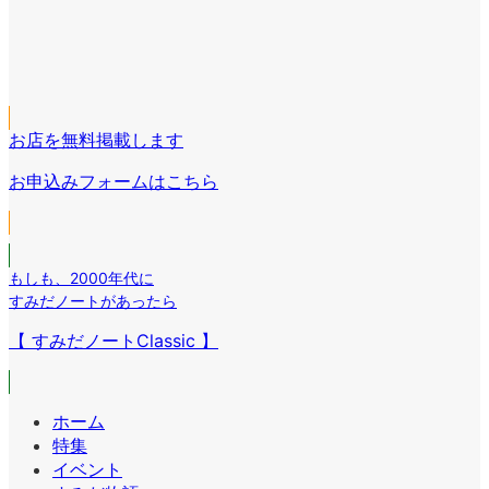
ア
ン
コ
イ
リ
ア
ン
コ
ン
イ
リ
ア
ン
ク
コ
ン
イ
リ
ン
ク
コ
ン
リ
お店を無料掲載します
ン
ク
ン
リ
お申込みフォームはこちら
ク
ン
ク
もしも
、
2000年代に
すみだノートがあったら
【 すみだノートClassic 】
ホーム
特集
イベント