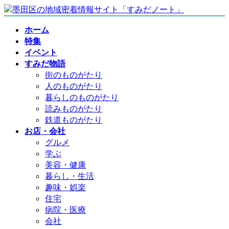
コ
ナ
ン
ビ
ホーム
テ
ゲ
特集
ン
ー
イベント
ツ
シ
すみだ物語
へ
ョ
街のものがたり
ス
ン
人のものがたり
キ
に
暮らしのものがたり
ッ
移
読みものがたり
プ
動
鉄道ものがたり
お店・会社
グルメ
学ぶ
美容・健康
暮らし・生活
趣味・娯楽
住宅
病院・医療
会社