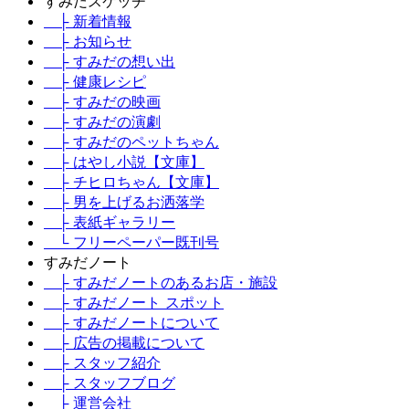
すみだスケッチ
├ 新着情報
├ お知らせ
├ すみだの想い出
├ 健康レシピ
├ すみだの映画
├ すみだの演劇
├ すみだのペットちゃん
├ はやし小説【文庫】
├ チヒロちゃん【文庫】
├ 男を上げるお洒落学
├ 表紙ギャラリー
└ フリーペーパー既刊号
すみだノート
├ すみだノートのあるお店・施設
├ すみだノート スポット
├ すみだノートについて
├ 広告の掲載について
├ スタッフ紹介
├ スタッフブログ
├ 運営会社