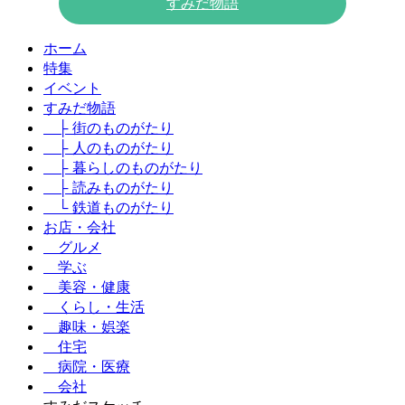
すみだ物語
ホーム
特集
イベント
すみだ物語
├ 街のものがたり
├ 人のものがたり
├ 暮らしのものがたり
├ 読みものがたり
└ 鉄道ものがたり
お店・会社
グルメ
学ぶ
美容・健康
くらし・生活
趣味・娯楽
住宅
病院・医療
会社