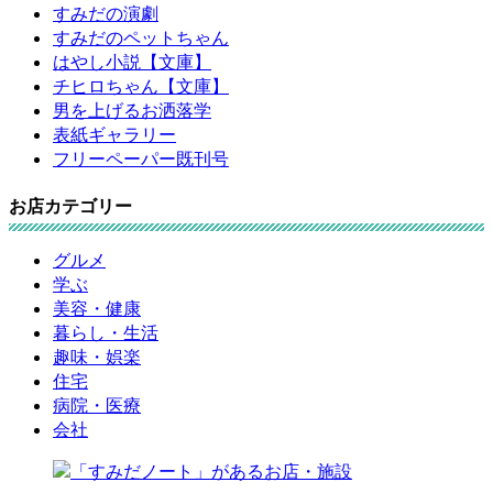
すみだの演劇
すみだのペットちゃん
はやし小説【文庫】
チヒロちゃん【文庫】
男を上げるお洒落学
表紙ギャラリー
フリーペーパー既刊号
お店カテゴリー
グルメ
学ぶ
美容・健康
暮らし・生活
趣味・娯楽
住宅
病院・医療
会社