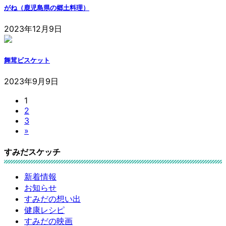
がね（鹿児島県の郷土料理）
2023年12月9日
投
稿
舞茸ビスケット
の
2023年9月9日
ペ
固
1
ー
固
2
定
ジ
固
3
定
ペ
»
送
定
ペ
ー
ペ
ー
ジ
り
すみだスケッチ
ー
ジ
ジ
新着情報
お知らせ
すみだの想い出
健康レシピ
すみだの映画