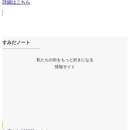
詳細はこちら
すみだノート
私たちの街をもっと好きになる
情報サイト
ア
イ
ア
コ
イ
ア
ン
コ
イ
リ
ア
ン
コ
ン
イ
リ
ア
ン
ク
コ
ン
イ
リ
ン
ク
コ
ン