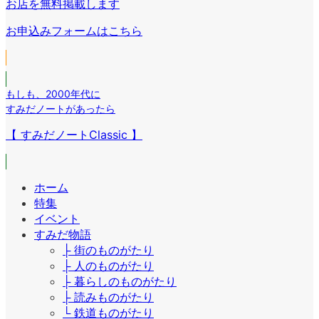
リ
お店を無料掲載します
ン
ク
ン
リ
お申込みフォームはこちら
ク
ン
ク
もしも
、
2000年代に
すみだノートがあったら
【 すみだノートClassic 】
ホーム
特集
イベント
すみだ物語
├ 街のものがたり
├ 人のものがたり
├ 暮らしのものがたり
├ 読みものがたり
└ 鉄道ものがたり