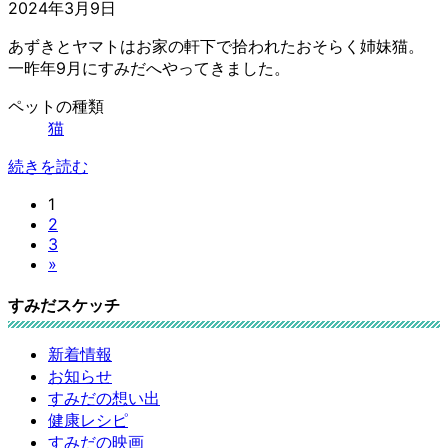
2024年3月9日
あずきとヤマトはお家の軒下で拾われたおそらく姉妹猫。
一昨年9月にすみだへやってきました。
投
ペットの種類
稿
猫
の
続きを読む
ペ
固
1
ー
固
2
定
ジ
固
3
定
ペ
»
送
定
ペ
ー
ペ
ー
ジ
り
すみだスケッチ
ー
ジ
ジ
新着情報
お知らせ
すみだの想い出
健康レシピ
すみだの映画