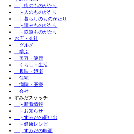
├ 街のものがたり
├ 人のものがたり
├ 暮らしのものがたり
├ 読みものがたり
└ 鉄道ものがたり
お店・会社
グルメ
学ぶ
美容・健康
くらし・生活
趣味・娯楽
住宅
病院・医療
会社
すみだスケッチ
├ 新着情報
├ お知らせ
├ すみだの想い出
├ 健康レシピ
├ すみだの映画