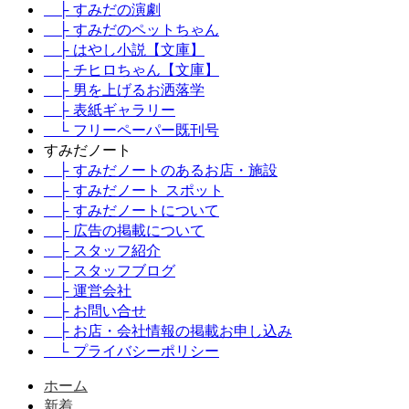
├ すみだの演劇
├ すみだのペットちゃん
├ はやし小説【文庫】
├ チヒロちゃん【文庫】
├ 男を上げるお洒落学
├ 表紙ギャラリー
└ フリーペーパー既刊号
すみだノート
├ すみだノートのあるお店・施設
├ すみだノート スポット
├ すみだノートについて
├ 広告の掲載について
├ スタッフ紹介
├ スタッフブログ
├ 運営会社
├ お問い合せ
├ お店・会社情報の掲載お申し込み
└ プライバシーポリシー
ホーム
新着