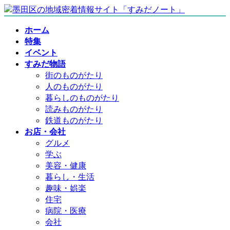
コ
ナ
ン
ビ
ホーム
テ
ゲ
特集
ン
ー
イベント
ツ
シ
すみだ物語
へ
ョ
街のものがたり
ス
ン
人のものがたり
キ
に
暮らしのものがたり
ッ
移
読みものがたり
プ
動
鉄道ものがたり
お店・会社
グルメ
学ぶ
美容・健康
暮らし・生活
趣味・娯楽
住宅
病院・医療
会社