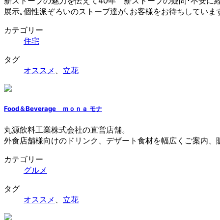
薪ストーブの魅力を伝えて40年 薪ストーブの疑問･不安に
展示｡個性派ぞろいのストーブ達が､お客様をお待ちしていま
カテゴリー
住宅
タグ
オススメ
、
立花
Food＆Beverage ｍｏｎａ モナ
丸源飲料工業株式会社の直営店舗。
外食店舗様向けのドリンク、デザート食材を幅広くご案内、
カテゴリー
グルメ
タグ
オススメ
、
立花