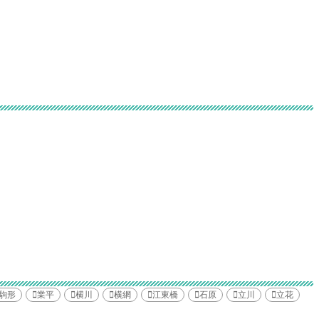
駒形
業平
横川
横網
江東橋
石原
立川
立花