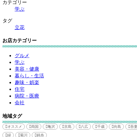
カテゴリー
学ぶ
タグ
立花
お店カテゴリー
グルメ
学ぶ
美容・健康
暮らし・生活
趣味・娯楽
住宅
病院・医療
会社
地域タグ
オススメ
両国
亀沢
京島
八広
千歳
向島
吾
緑
菊川
錦糸