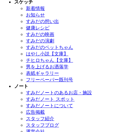
スケッチ
新着情報
お知らせ
すみだの想い出
健康レシピ
すみだの映画
すみだの演劇
すみだのペットちゃん
はやし小説【文庫】
チヒロちゃん【文庫】
男を上げるお洒落学
表紙ギャラリー
フリーペーパー既刊号
ノート
すみだノートのあるお店・施設
すみだノート スポット
すみだノートについて
広告掲載
スタッフ紹介
スタッフブログ
運営会社