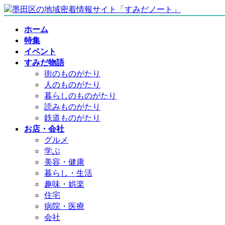
コ
ナ
ン
ビ
ホーム
テ
ゲ
特集
ン
ー
イベント
ツ
シ
すみだ物語
へ
ョ
街のものがたり
ス
ン
人のものがたり
キ
に
暮らしのものがたり
ッ
移
読みものがたり
プ
動
鉄道ものがたり
お店・会社
グルメ
学ぶ
美容・健康
暮らし・生活
趣味・娯楽
住宅
病院・医療
会社