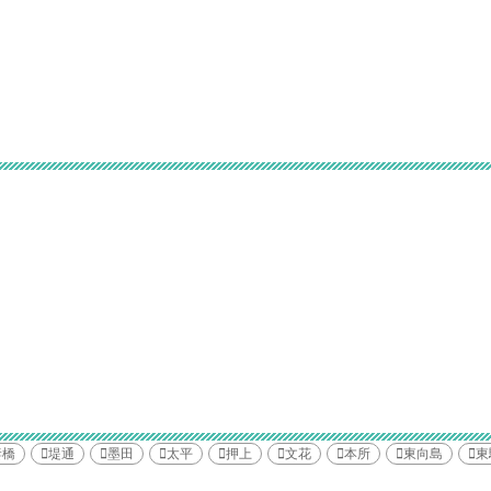
妻橋
堤通
墨田
太平
押上
文花
本所
東向島
東