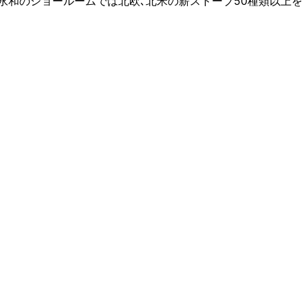
永和のショールームでは北欧､北米の薪ストーブ50種類以上を