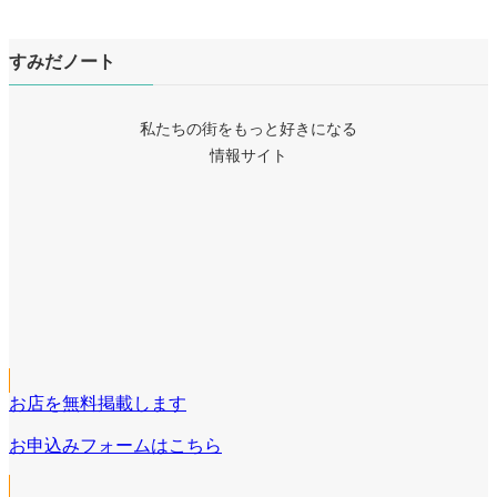
すみだノート
私たちの街をもっと好きになる
情報サイト
ア
イ
ア
コ
イ
ア
ン
コ
イ
リ
ア
ン
コ
ン
イ
リ
ア
ン
ク
コ
ン
イ
リ
ン
ク
コ
ン
リ
お店を無料掲載します
ン
ク
ン
リ
お申込みフォームはこちら
ク
ン
ク