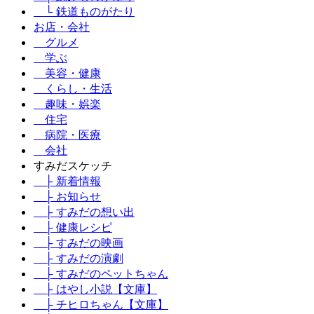
└ 鉄道ものがたり
お店・会社
グルメ
学ぶ
美容・健康
くらし・生活
趣味・娯楽
住宅
病院・医療
会社
すみだスケッチ
├ 新着情報
├ お知らせ
├ すみだの想い出
├ 健康レシピ
├ すみだの映画
├ すみだの演劇
├ すみだのペットちゃん
├ はやし小説【文庫】
├ チヒロちゃん【文庫】