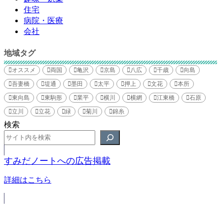
住宅
病院・医療
会社
地域タグ
オススメ
両国
亀沢
京島
八広
千歳
向島
吾妻橋
堤通
墨田
太平
押上
文花
本所
東向島
東駒形
業平
横川
横網
江東橋
石原
立川
立花
緑
菊川
錦糸
検索
すみだノートへの広告掲載
詳細はこちら