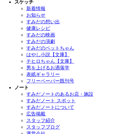
スケッチ
新着情報
お知らせ
すみだの想い出
健康レシピ
すみだの映画
すみだの演劇
すみだのペットちゃん
はやし小説【文庫】
チヒロちゃん【文庫】
男を上げるお洒落学
表紙ギャラリー
フリーペーパー既刊号
ノート
すみだノートのあるお店・施設
すみだノート スポット
すみだノートについて
広告掲載
スタッフ紹介
スタッフブログ
運営会社