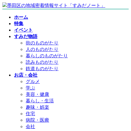
コ
ナ
ン
ビ
ホーム
テ
ゲ
特集
ン
ー
イベント
ツ
シ
すみだ物語
へ
ョ
街のものがたり
ス
ン
人のものがたり
キ
に
暮らしのものがたり
ッ
移
読みものがたり
プ
動
鉄道ものがたり
お店・会社
グルメ
学ぶ
美容・健康
暮らし・生活
趣味・娯楽
住宅
病院・医療
会社