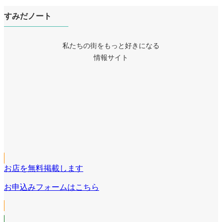
すみだノート
私たちの街をもっと好きになる
情報サイト
ア
イ
ア
コ
イ
ア
ン
コ
イ
リ
ア
ン
コ
ン
イ
リ
ア
ン
ク
コ
ン
イ
リ
ン
ク
コ
ン
リ
お店を無料掲載します
ン
ク
ン
リ
お申込みフォームはこちら
ク
ン
ク