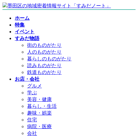
コ
ナ
ン
ビ
ホーム
テ
ゲ
特集
ン
ー
イベント
ツ
シ
すみだ物語
へ
ョ
街のものがたり
ス
ン
人のものがたり
キ
に
暮らしのものがたり
ッ
移
読みものがたり
プ
動
鉄道ものがたり
お店・会社
グルメ
学ぶ
美容・健康
暮らし・生活
趣味・娯楽
住宅
病院・医療
会社