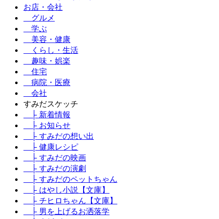
お店・会社
グルメ
学ぶ
美容・健康
くらし・生活
趣味・娯楽
住宅
病院・医療
会社
すみだスケッチ
├ 新着情報
├ お知らせ
├ すみだの想い出
├ 健康レシピ
├ すみだの映画
├ すみだの演劇
├ すみだのペットちゃん
├ はやし小説【文庫】
├ チヒロちゃん【文庫】
├ 男を上げるお洒落学