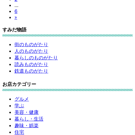
ジ
…
定
ペ
固
6
送
ペ
ー
»
定
ー
ジ
り
ペ
ジ
すみだ物語
ー
ジ
街のものがたり
人のものがたり
暮らしのものがたり
読みものがたり
鉄道ものがたり
お店カテゴリー
グルメ
学ぶ
美容・健康
暮らし・生活
趣味・娯楽
住宅