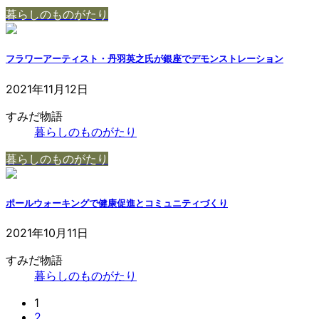
暮らしのものがたり
フラワーアーティスト・丹羽英之氏が銀座でデモンストレーション
2021年11月12日
すみだ物語
暮らしのものがたり
暮らしのものがたり
ポールウォーキングで健康促進とコミュニティづくり
投
2021年10月11日
稿
すみだ物語
の
暮らしのものがたり
ペ
固
1
ー
固
2
定