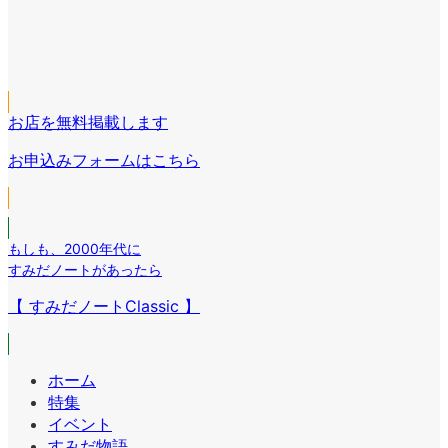
ア
ン
コ
イ
リ
ア
ン
コ
ン
イ
リ
ア
ン
ク
コ
ン
イ
リ
ン
ク
コ
ン
リ
お店を無料掲載します
ン
ク
ン
リ
お申込みフォームはこちら
ク
ン
ク
もしも
、
2000年代に
すみだノートがあったら
【 すみだノートClassic 】
ホーム
特集
イベント
すみだ物語