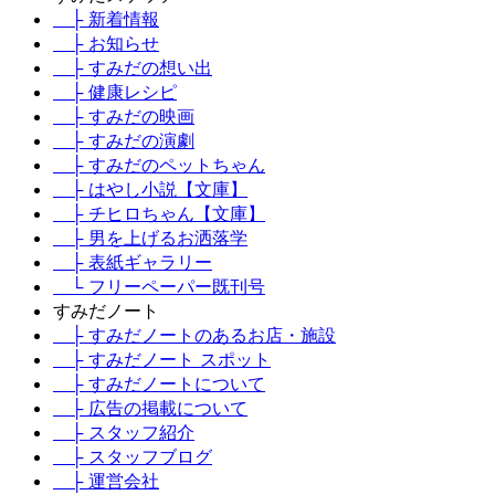
├ 新着情報
├ お知らせ
├ すみだの想い出
├ 健康レシピ
├ すみだの映画
├ すみだの演劇
├ すみだのペットちゃん
├ はやし小説【文庫】
├ チヒロちゃん【文庫】
├ 男を上げるお洒落学
├ 表紙ギャラリー
└ フリーペーパー既刊号
すみだノート
├ すみだノートのあるお店・施設
├ すみだノート スポット
├ すみだノートについて
├ 広告の掲載について
├ スタッフ紹介
├ スタッフブログ
├ 運営会社