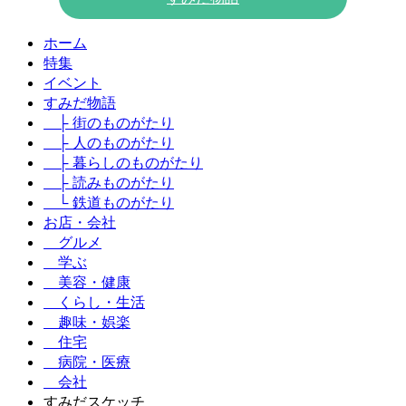
ホーム
特集
イベント
すみだ物語
├ 街のものがたり
├ 人のものがたり
├ 暮らしのものがたり
├ 読みものがたり
└ 鉄道ものがたり
お店・会社
グルメ
学ぶ
美容・健康
くらし・生活
趣味・娯楽
住宅
病院・医療
会社
すみだスケッチ