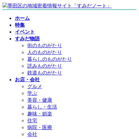
コ
ナ
ン
ビ
ホーム
テ
ゲ
特集
ン
ー
イベント
ツ
シ
すみだ物語
へ
ョ
街のものがたり
ス
ン
人のものがたり
キ
に
暮らしのものがたり
ッ
移
読みものがたり
プ
動
鉄道ものがたり
お店・会社
グルメ
学ぶ
美容・健康
暮らし・生活
趣味・娯楽
住宅
病院・医療
会社