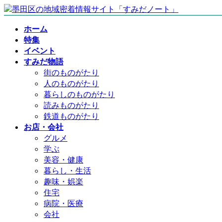
コ
ナ
ン
ビ
ホーム
テ
ゲ
特集
ン
ー
イベント
ツ
シ
すみだ物語
へ
ョ
街のものがたり
ス
ン
人のものがたり
キ
に
暮らしのものがたり
ッ
移
読みものがたり
プ
動
鉄道ものがたり
お店・会社
グルメ
学ぶ
美容・健康
暮らし・生活
趣味・娯楽
住宅
病院・医療
会社