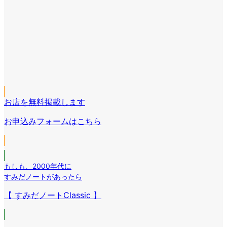
ア
イ
ア
コ
イ
ア
ン
コ
イ
リ
ア
ン
コ
ン
イ
リ
ア
ン
ク
コ
ン
イ
リ
ン
ク
コ
ン
リ
お店を無料掲載します
ン
ク
ン
リ
お申込みフォームはこちら
ク
ン
ク
もしも
、
2000年代に
すみだノートがあったら
【 すみだノートClassic 】