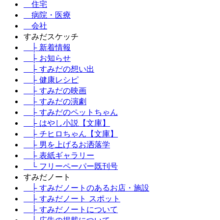
住宅
病院・医療
会社
すみだスケッチ
├ 新着情報
├ お知らせ
├ すみだの想い出
├ 健康レシピ
├ すみだの映画
├ すみだの演劇
├ すみだのペットちゃん
├ はやし小説【文庫】
├ チヒロちゃん【文庫】
├ 男を上げるお洒落学
├ 表紙ギャラリー
└ フリーペーパー既刊号
すみだノート
├ すみだノートのあるお店・施設
├ すみだノート スポット
├ すみだノートについて
├ 広告の掲載について