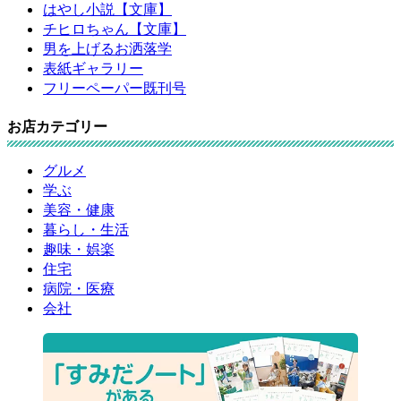
はやし小説【文庫】
チヒロちゃん【文庫】
男を上げるお洒落学
表紙ギャラリー
フリーペーパー既刊号
お店カテゴリー
グルメ
学ぶ
美容・健康
暮らし・生活
趣味・娯楽
住宅
病院・医療
会社