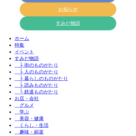
お知らせ
すみだ物語
ホーム
特集
イベント
すみだ物語
├ 街のものがたり
├ 人のものがたり
├ 暮らしのものがたり
├ 読みものがたり
└ 鉄道ものがたり
お店・会社
グルメ
学ぶ
美容・健康
くらし・生活
趣味・娯楽