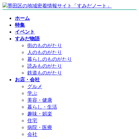
コ
ナ
ン
ビ
ホーム
テ
ゲ
特集
ン
ー
イベント
ツ
シ
すみだ物語
へ
ョ
街のものがたり
ス
ン
人のものがたり
キ
に
暮らしのものがたり
ッ
移
読みものがたり
プ
動
鉄道ものがたり
お店・会社
グルメ
学ぶ
美容・健康
暮らし・生活
趣味・娯楽
住宅
病院・医療
会社