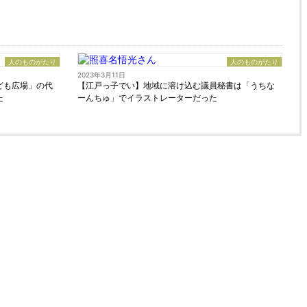
人のものがたり
人のものがたり
2023年3月11日
ども広場」の代
【江戸っ子でい】地域に溶け込む議員秘書は「うちな
た
ーんちゅ」でイラストレーターだった