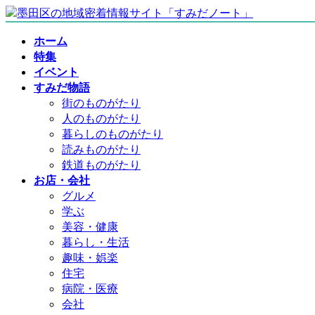
コ
ナ
ン
ビ
ホーム
テ
ゲ
特集
ン
ー
イベント
ツ
シ
すみだ物語
へ
ョ
街のものがたり
ス
ン
人のものがたり
キ
に
暮らしのものがたり
ッ
移
読みものがたり
プ
動
鉄道ものがたり
お店・会社
グルメ
学ぶ
美容・健康
暮らし・生活
趣味・娯楽
住宅
病院・医療
会社