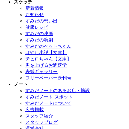
スケッチ
新着情報
お知らせ
すみだの想い出
健康レシピ
すみだの映画
すみだの演劇
すみだのペットちゃん
はやし小説【文庫】
チヒロちゃん【文庫】
男を上げるお洒落学
表紙ギャラリー
フリーペーパー既刊号
ノート
すみだノートのあるお店・施設
すみだノート スポット
すみだノートについて
広告掲載
スタッフ紹介
スタッフブログ
運営会社