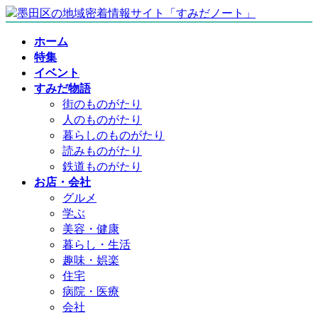
コ
ナ
ン
ビ
ホーム
テ
ゲ
特集
ン
ー
イベント
ツ
シ
すみだ物語
へ
ョ
街のものがたり
ス
ン
人のものがたり
キ
に
暮らしのものがたり
ッ
移
読みものがたり
プ
動
鉄道ものがたり
お店・会社
グルメ
学ぶ
美容・健康
暮らし・生活
趣味・娯楽
住宅
病院・医療
会社