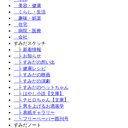
美容・健康
くらし・生活
趣味・娯楽
住宅
病院・医療
会社
すみだスケッチ
├ 新着情報
├ お知らせ
├ すみだの想い出
├ 健康レシピ
├ すみだの映画
├ すみだの演劇
├ すみだのペットちゃん
├ はやし小説【文庫】
├ チヒロちゃん【文庫】
├ 男を上げるお洒落学
├ 表紙ギャラリー
└ フリーペーパー既刊号
すみだノート