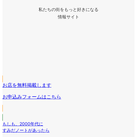
私たちの街をもっと好きになる
情報サイト
ア
イ
ア
コ
イ
ア
ン
コ
イ
リ
ア
ン
コ
ン
イ
リ
ア
ン
ク
コ
ン
イ
リ
ン
ク
コ
ン
リ
お店を無料掲載します
ン
ク
ン
リ
お申込みフォームはこちら
ク
ン
ク
もしも
、
2000年代に
すみだノートがあったら