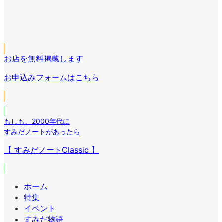
ン
コ
イ
リ
ア
ン
コ
ン
イ
リ
ア
ン
ク
コ
ン
イ
リ
ン
ク
コ
ン
リ
お店を無料掲載します
ン
ク
ン
リ
お申込みフォームはこちら
ク
ン
ク
もしも
、
2000年代に
すみだノートがあったら
【 すみだノートClassic 】
ホーム
特集
イベント
すみだ物語