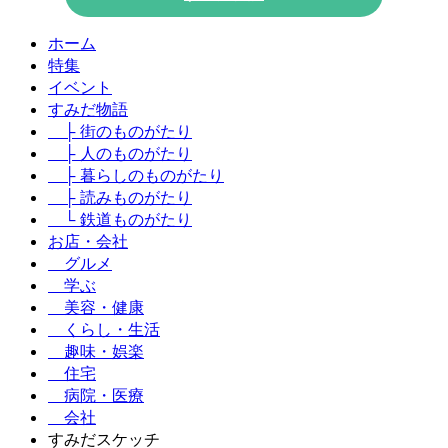
ホーム
特集
イベント
すみだ物語
├ 街のものがたり
├ 人のものがたり
├ 暮らしのものがたり
├ 読みものがたり
└ 鉄道ものがたり
お店・会社
グルメ
学ぶ
美容・健康
くらし・生活
趣味・娯楽
住宅
病院・医療
会社
すみだスケッチ