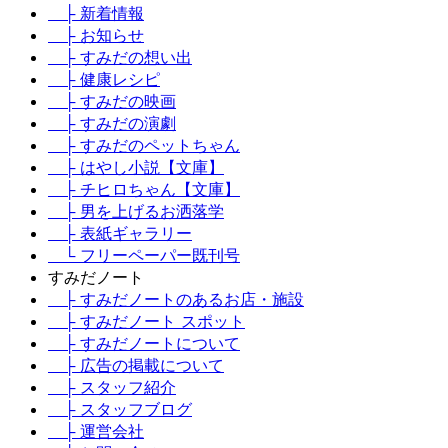
├ 新着情報
├ お知らせ
├ すみだの想い出
├ 健康レシピ
├ すみだの映画
├ すみだの演劇
├ すみだのペットちゃん
├ はやし小説【文庫】
├ チヒロちゃん【文庫】
├ 男を上げるお洒落学
├ 表紙ギャラリー
└ フリーペーパー既刊号
すみだノート
├ すみだノートのあるお店・施設
├ すみだノート スポット
├ すみだノートについて
├ 広告の掲載について
├ スタッフ紹介
├ スタッフブログ
├ 運営会社