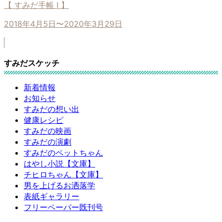
【 すみだ手帳 I 】
2018年4月5日〜2020年3月29日
すみだスケッチ
新着情報
お知らせ
すみだの想い出
健康レシピ
すみだの映画
すみだの演劇
すみだのペットちゃん
はやし小説【文庫】
チヒロちゃん【文庫】
男を上げるお洒落学
表紙ギャラリー
フリーペーパー既刊号