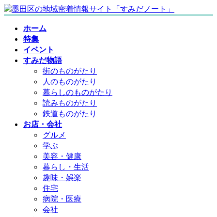
コ
ナ
ン
ビ
ホーム
テ
ゲ
特集
ン
ー
イベント
ツ
シ
すみだ物語
へ
ョ
街のものがたり
ス
ン
人のものがたり
キ
に
暮らしのものがたり
ッ
移
読みものがたり
プ
動
鉄道ものがたり
お店・会社
グルメ
学ぶ
美容・健康
暮らし・生活
趣味・娯楽
住宅
病院・医療
会社