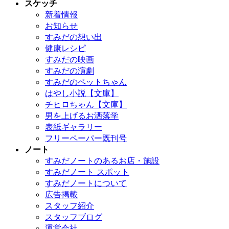
スケッチ
新着情報
お知らせ
すみだの想い出
健康レシピ
すみだの映画
すみだの演劇
すみだのペットちゃん
はやし小説【文庫】
チヒロちゃん【文庫】
男を上げるお洒落学
表紙ギャラリー
フリーペーパー既刊号
ノート
すみだノートのあるお店・施設
すみだノート スポット
すみだノートについて
広告掲載
スタッフ紹介
スタッフブログ
運営会社