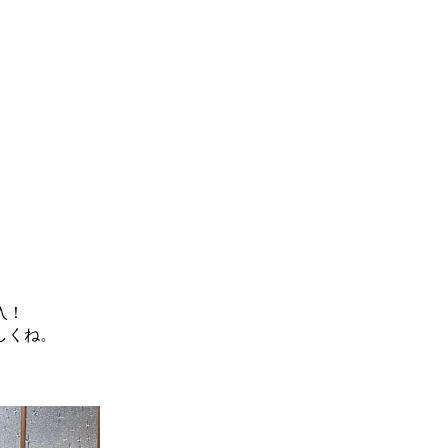
入！
しくね。