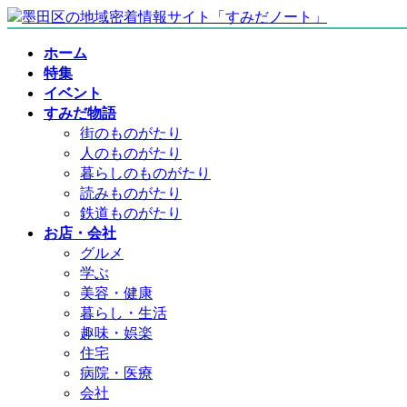
コ
ナ
ン
ビ
ホーム
テ
ゲ
特集
ン
ー
イベント
ツ
シ
すみだ物語
へ
ョ
街のものがたり
ス
ン
人のものがたり
キ
に
暮らしのものがたり
ッ
移
読みものがたり
プ
動
鉄道ものがたり
お店・会社
グルメ
学ぶ
美容・健康
暮らし・生活
趣味・娯楽
住宅
病院・医療
会社