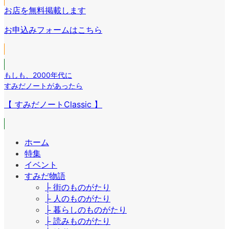
ク
コ
ン
リ
お店を無料掲載します
ン
ク
ン
リ
お申込みフォームはこちら
ク
ン
ク
もしも
、
2000年代に
すみだノートがあったら
【 すみだノートClassic 】
ホーム
特集
イベント
すみだ物語
├ 街のものがたり
├ 人のものがたり
├ 暮らしのものがたり
├ 読みものがたり