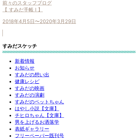
前々のスタッフブログ
【 すみだ手帳 I 】
2018年4月5日〜2020年3月29日
すみだスケッチ
新着情報
お知らせ
すみだの想い出
健康レシピ
すみだの映画
すみだの演劇
すみだのペットちゃん
はやし小説【文庫】
チヒロちゃん【文庫】
男を上げるお洒落学
表紙ギャラリー
フリーペーパー既刊号