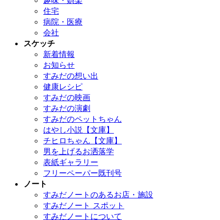
趣味・娯楽
住宅
病院・医療
会社
スケッチ
新着情報
お知らせ
すみだの想い出
健康レシピ
すみだの映画
すみだの演劇
すみだのペットちゃん
はやし小説【文庫】
チヒロちゃん【文庫】
男を上げるお洒落学
表紙ギャラリー
フリーペーパー既刊号
ノート
すみだノートのあるお店・施設
すみだノート スポット
すみだノートについて