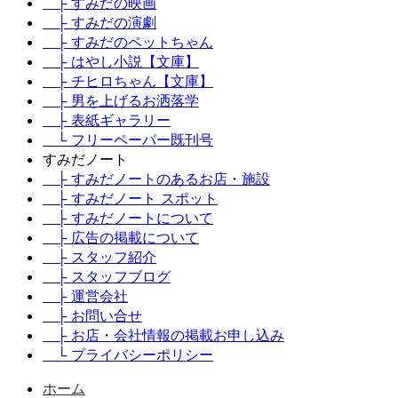
├ すみだの映画
├ すみだの演劇
├ すみだのペットちゃん
├ はやし小説【文庫】
├ チヒロちゃん【文庫】
├ 男を上げるお洒落学
├ 表紙ギャラリー
└ フリーペーパー既刊号
すみだノート
├ すみだノートのあるお店・施設
├ すみだノート スポット
├ すみだノートについて
├ 広告の掲載について
├ スタッフ紹介
├ スタッフブログ
├ 運営会社
├ お問い合せ
├ お店・会社情報の掲載お申し込み
└ プライバシーポリシー
ホーム