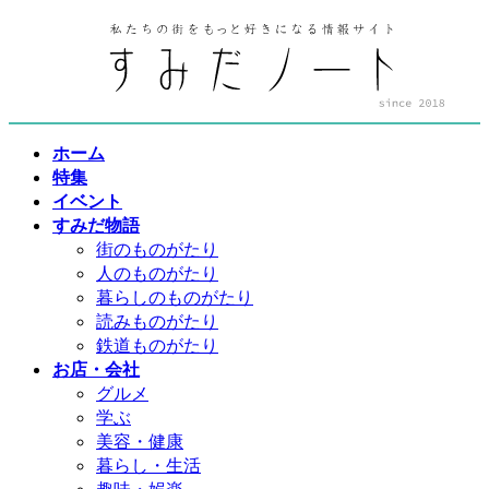
コ
ナ
ン
ビ
テ
ゲ
ン
ー
ツ
シ
へ
ョ
ホーム
ス
ン
特集
キ
に
イベント
ッ
移
すみだ物語
プ
動
街のものがたり
人のものがたり
暮らしのものがたり
読みものがたり
鉄道ものがたり
お店・会社
グルメ
学ぶ
美容・健康
暮らし・生活