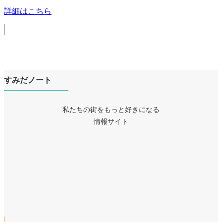
詳細はこちら
すみだノート
私たちの街をもっと好きになる
情報サイト
ア
イ
ア
コ
イ
ア
ン
コ
イ
リ
ア
ン
コ
ン
イ
リ
ア
ン
ク
コ
ン
イ
リ
ン