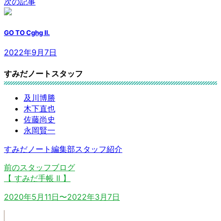
次の記事
GO TO Cghg Ⅱ.
2022年9月7日
すみだノートスタッフ
及川博勝
木下直也
佐藤尚史
永岡賢一
すみだノート編集部スタッフ紹介
前のスタッフブログ
【 すみだ手帳 II 】
2020年5月11日〜2022年3月7日