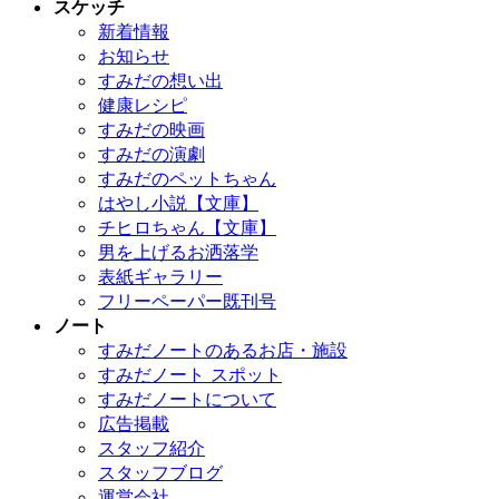
スケッチ
新着情報
お知らせ
すみだの想い出
健康レシピ
すみだの映画
すみだの演劇
すみだのペットちゃん
はやし小説【文庫】
チヒロちゃん【文庫】
男を上げるお洒落学
表紙ギャラリー
フリーペーパー既刊号
ノート
すみだノートのあるお店・施設
すみだノート スポット
すみだノートについて
広告掲載
スタッフ紹介
スタッフブログ
運営会社