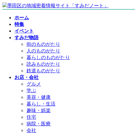
コ
ナ
ン
ビ
ホーム
テ
ゲ
特集
ン
ー
イベント
ツ
シ
すみだ物語
へ
ョ
街のものがたり
ス
ン
人のものがたり
キ
に
暮らしのものがたり
ッ
移
読みものがたり
プ
動
鉄道ものがたり
お店・会社
グルメ
学ぶ
美容・健康
暮らし・生活
趣味・娯楽
住宅
病院・医療
会社