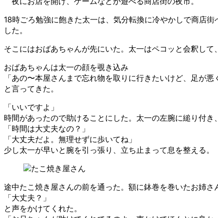
夜にお店を開け、ゲームなどが遊べる商店街の夜市。
18時ごろ勉強に飽きた太一は、気分転換に冷やかしで商店
した。
そこにはおばあちゃんが先にいた。太一はペコッと会釈して
おばあちゃんは太一の顔を覗き込み
「あの〜本屋さんまで忘れ物を取りに行きたいけど、足が悪
と言ってきた。
「いいですよ」
時間があったので助けることにした。太一の左腕に縋り付き
「時間は大丈夫なの？」
「大丈夫だよ。無理せずに歩いてね」
少し太一が早いと腕を引っ張り、立ち止まって息を整える。
途中たこ焼き屋さんの前を通った。額に鉢巻を巻いたお姉さ
「大丈夫？」
と声をかけてくれた。