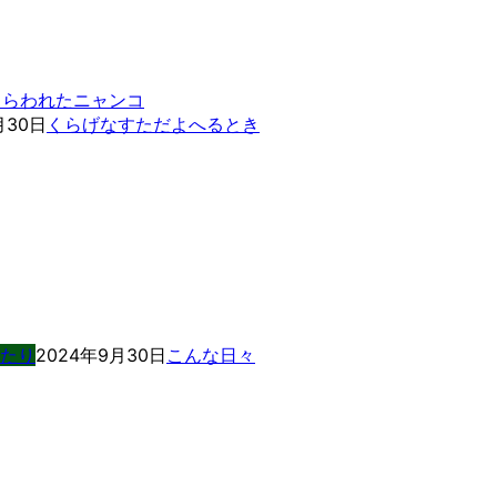
とらわれたニャンコ
月30日
くらげなすただよへるとき
たり
2024年9月30日
こんな日々