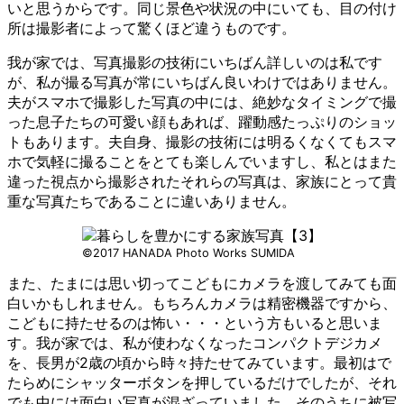
いと思うからです。同じ景色や状況の中にいても、目の付け
所は撮影者によって驚くほど違うものです。
我が家では、写真撮影の技術にいちばん詳しいのは私です
が、私が撮る写真が常にいちばん良いわけではありません。
夫がスマホで撮影した写真の中には、絶妙なタイミングで撮
った息子たちの可愛い顔もあれば、躍動感たっぷりのショッ
トもあります。夫自身、撮影の技術には明るくなくてもスマ
ホで気軽に撮ることをとても楽しんでいますし、私とはまた
違った視点から撮影されたそれらの写真は、家族にとって貴
重な写真たちであることに違いありません。
©︎2017 HANADA Photo Works SUMIDA
また、たまには思い切ってこどもにカメラを渡してみても面
白いかもしれません。もちろんカメラは精密機器ですから、
こどもに持たせるのは怖い・・・という方もいると思いま
す。我が家では、私が使わなくなったコンパクトデジカメ
を、長男が2歳の頃から時々持たせてみています。最初はで
たらめにシャッターボタンを押しているだけでしたが、それ
でも中には面白い写真が混ざっていました。そのうちに被写