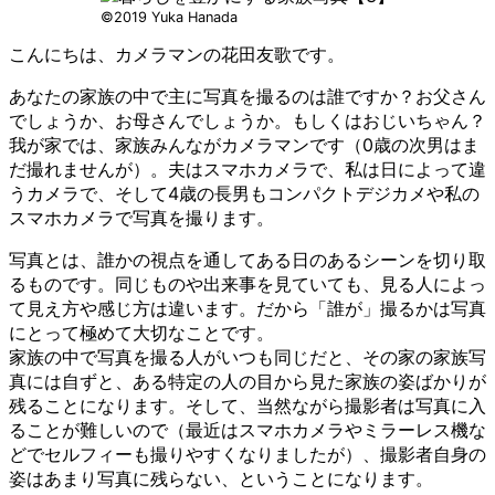
©2019 Yuka Hanada
こんにちは、カメラマンの花田友歌です。
あなたの家族の中で主に写真を撮るのは誰ですか？お父さん
でしょうか、お母さんでしょうか。もしくはおじいちゃん？
我が家では、家族みんながカメラマンです（0歳の次男はま
だ撮れませんが）。夫はスマホカメラで、私は日によって違
うカメラで、そして4歳の長男もコンパクトデジカメや私の
スマホカメラで写真を撮ります。
写真とは、誰かの視点を通してある日のあるシーンを切り取
るものです。同じものや出来事を見ていても、見る人によっ
て見え方や感じ方は違います。だから「誰が」撮るかは写真
にとって極めて大切なことです。
家族の中で写真を撮る人がいつも同じだと、その家の家族写
真には自ずと、ある特定の人の目から見た家族の姿ばかりが
残ることになります。そして、当然ながら撮影者は写真に入
ることが難しいので（最近はスマホカメラやミラーレス機な
どでセルフィーも撮りやすくなりましたが）、撮影者自身の
姿はあまり写真に残らない、ということになります。