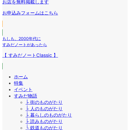
リ
お店を無料掲載します
ン
ク
ン
リ
お申込みフォームはこちら
ク
ン
ク
もしも
、
2000年代に
すみだノートがあったら
【 すみだノートClassic 】
ホーム
特集
イベント
すみだ物語
├ 街のものがたり
├ 人のものがたり
├ 暮らしのものがたり
├ 読みものがたり
└ 鉄道ものがたり