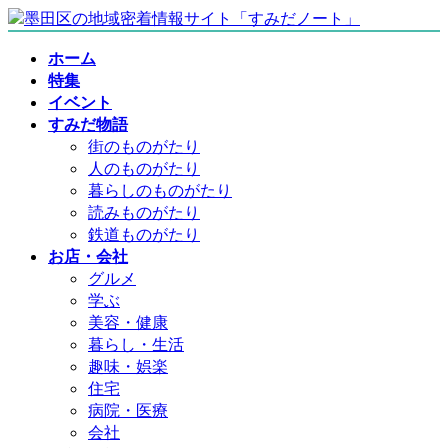
コ
ナ
ン
ビ
ホーム
テ
ゲ
特集
ン
ー
イベント
ツ
シ
すみだ物語
へ
ョ
街のものがたり
ス
ン
人のものがたり
キ
に
暮らしのものがたり
ッ
移
読みものがたり
プ
動
鉄道ものがたり
お店・会社
グルメ
学ぶ
美容・健康
暮らし・生活
趣味・娯楽
住宅
病院・医療
会社