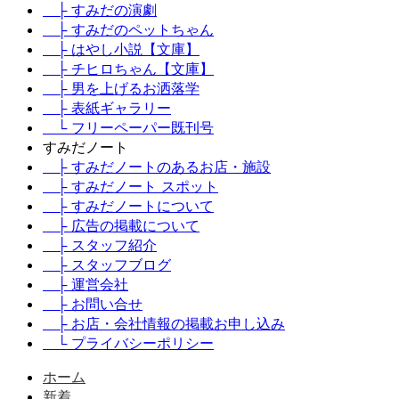
├ すみだの演劇
├ すみだのペットちゃん
├ はやし小説【文庫】
├ チヒロちゃん【文庫】
├ 男を上げるお洒落学
├ 表紙ギャラリー
└ フリーペーパー既刊号
すみだノート
├ すみだノートのあるお店・施設
├ すみだノート スポット
├ すみだノートについて
├ 広告の掲載について
├ スタッフ紹介
├ スタッフブログ
├ 運営会社
├ お問い合せ
├ お店・会社情報の掲載お申し込み
└ プライバシーポリシー
ホーム
新着