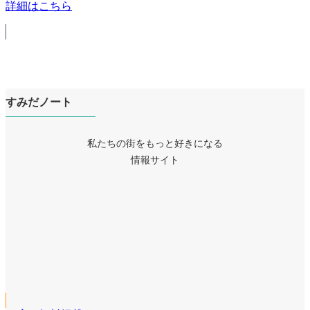
詳細はこちら
すみだノート
私たちの街をもっと好きになる
情報サイト
ア
イ
ア
コ
イ
ア
ン
コ
イ
リ
ア
ン
コ
ン
イ
リ
ア
ン
ク
コ
ン
イ
リ
ン
ク
コ
ン