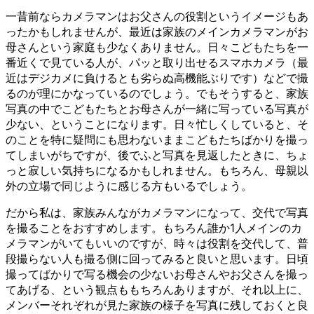
一昔前ならカメラマンはお父さんの役割というイメージもあ
ったかもしれませんが、最近は家族のメインカメラマンがお
母さんという家庭も少なくありません。日々こどもたちを一
番近くで見ている人が、パッと取り出せるスマホカメラ（最
近はデジカメに負けるとも劣らぬ高機能ぶりです）などで撮
るのが理にかなっているのでしょう。でもそうすると、家族
写真の中でこどもたちとお母さんが一緒に写っている写真が
少ない、ということになります。日々忙しくしていると、そ
のことを特に疑問にも思わないままこどもたちばかりを撮っ
てしまいがちですが、後でふと写真を見返したときに、ちょ
っと寂しい気持ちになるかもしれません。もちろん、母親以
外の立場で同じように感じる方もいるでしょう。
だから私は、家族みんながカメラマンになって、交代で写真
を撮ることをおすすめします。もちろん誰か1人メインのカ
メラマンがいてもいいのですが、時々は役割を交代して、普
段撮らない人も撮る側に回ってみると良いと思います。日頃
撮ってばかりで写る機会の少ないお母さんやお父さんを撮っ
てあげる、という観点ももちろんありますが、それ以上に、
メンバーそれぞれが見た家族の様子を写真に残しておくと良