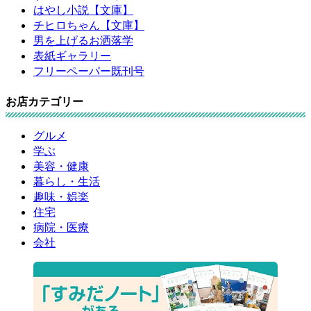
はやし小説【文庫】
チヒロちゃん【文庫】
男を上げるお洒落学
表紙ギャラリー
フリーペーパー既刊号
お店カテゴリー
グルメ
学ぶ
美容・健康
暮らし・生活
趣味・娯楽
住宅
病院・医療
会社