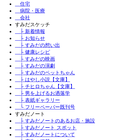
住宅
病院・医療
会社
すみだスケッチ
├ 新着情報
├ お知らせ
├ すみだの想い出
├ 健康レシピ
├ すみだの映画
├ すみだの演劇
├ すみだのペットちゃん
├ はやし小説【文庫】
├ チヒロちゃん【文庫】
├ 男を上げるお洒落学
├ 表紙ギャラリー
└ フリーペーパー既刊号
すみだノート
├ すみだノートのあるお店・施設
├ すみだノート スポット
├ すみだノートについて