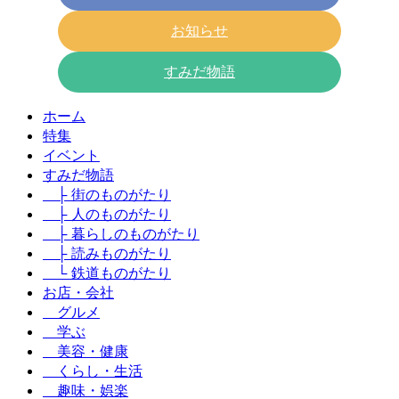
お知らせ
すみだ物語
ホーム
特集
イベント
すみだ物語
├ 街のものがたり
├ 人のものがたり
├ 暮らしのものがたり
├ 読みものがたり
└ 鉄道ものがたり
お店・会社
グルメ
学ぶ
美容・健康
くらし・生活
趣味・娯楽