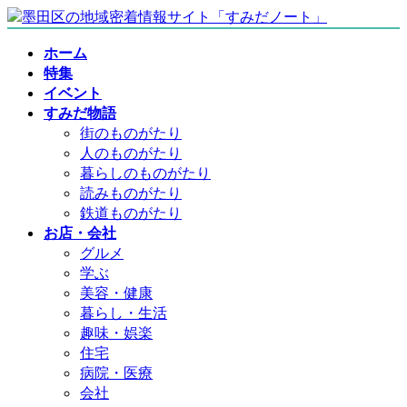
コ
ナ
ン
ビ
ホーム
テ
ゲ
特集
ン
ー
イベント
ツ
シ
すみだ物語
へ
ョ
街のものがたり
ス
ン
人のものがたり
キ
に
暮らしのものがたり
ッ
移
読みものがたり
プ
動
鉄道ものがたり
お店・会社
グルメ
学ぶ
美容・健康
暮らし・生活
趣味・娯楽
住宅
病院・医療
会社