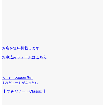
ア
イ
ア
コ
イ
ア
ン
コ
イ
リ
ア
ン
コ
ン
イ
リ
ア
ン
ク
コ
ン
イ
リ
ン
ク
コ
ン
リ
お店を無料掲載します
ン
ク
ン
リ
お申込みフォームはこちら
ク
ン
ク
もしも
、
2000年代に
すみだノートがあったら
【 すみだノートClassic 】