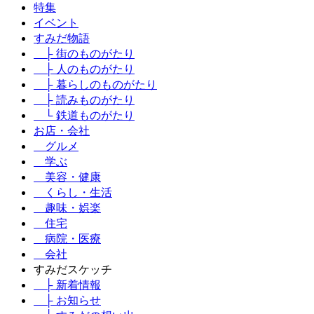
特集
イベント
すみだ物語
├ 街のものがたり
├ 人のものがたり
├ 暮らしのものがたり
├ 読みものがたり
└ 鉄道ものがたり
お店・会社
グルメ
学ぶ
美容・健康
くらし・生活
趣味・娯楽
住宅
病院・医療
会社
すみだスケッチ
├ 新着情報
├ お知らせ