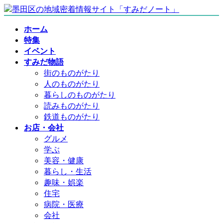
コ
ナ
ン
ビ
ホーム
テ
ゲ
特集
ン
ー
イベント
ツ
シ
すみだ物語
へ
ョ
街のものがたり
ス
ン
人のものがたり
キ
に
暮らしのものがたり
ッ
移
読みものがたり
プ
動
鉄道ものがたり
お店・会社
グルメ
学ぶ
美容・健康
暮らし・生活
趣味・娯楽
住宅
病院・医療
会社