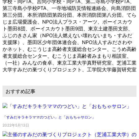
学校・同PTA、言問小学校・同PTA、第二寺島小学校PTA、
第三寺島小学校PTA、一寺地域防災情報連絡会、向島消防団
第三分団、本所消防団第四分団、本所消防団第八分団、てら
じま広場愛護会、NPO法人プラス・アーツ、ボーイスカウ
ト墨田8団、ボーイスカウト墨田9団、東京土建墨田支部、
ふじのきさん家（NPO法人燃えない壊れないまち・すみだ
支援隊）、墨田区少年団体連合会、NPO法人すみださわや
かネット、むこうじま高齢者支援総合センター、こうめ高齢
者支援総合センター、むこうじま高齢者みまもり相談室、
（一社）みんなの食卓、東京工業大学真野研究室、芝浦工業
大学すみだの巣づくりプロジェクト、工学院大学藤賀研究室
おすすめ記事
「すみだキラキラママのつどい」と「おもちゃサロン」
2022年5月13日