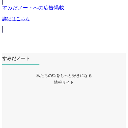
すみだノートへの広告掲載
詳細はこちら
すみだノート
私たちの街をもっと好きになる
情報サイト
ア
イ
ア
コ
イ
ア
ン
コ
イ
リ
ア
ン
コ
ン
イ