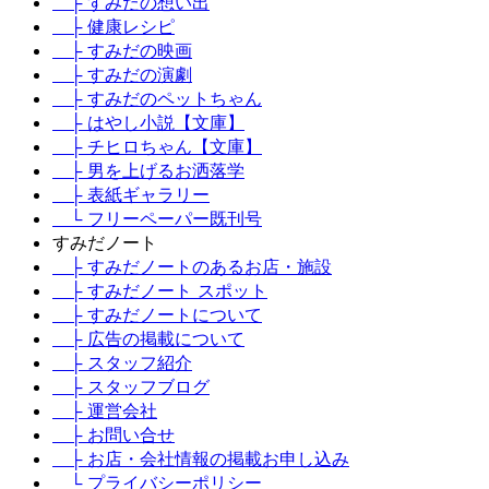
├ すみだの想い出
├ 健康レシピ
├ すみだの映画
├ すみだの演劇
├ すみだのペットちゃん
├ はやし小説【文庫】
├ チヒロちゃん【文庫】
├ 男を上げるお洒落学
├ 表紙ギャラリー
└ フリーペーパー既刊号
すみだノート
├ すみだノートのあるお店・施設
├ すみだノート スポット
├ すみだノートについて
├ 広告の掲載について
├ スタッフ紹介
├ スタッフブログ
├ 運営会社
├ お問い合せ
├ お店・会社情報の掲載お申し込み
└ プライバシーポリシー