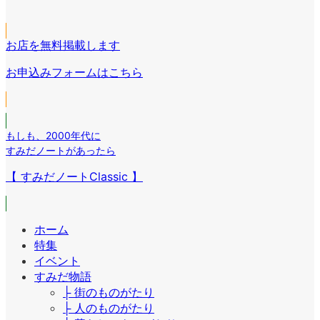
リ
ア
ン
ク
コ
ン
イ
リ
ン
ク
コ
ン
リ
お店を無料掲載します
ン
ク
ン
リ
お申込みフォームはこちら
ク
ン
ク
もしも
、
2000年代に
すみだノートがあったら
【 すみだノートClassic 】
ホーム
特集
イベント
すみだ物語
├ 街のものがたり
├ 人のものがたり