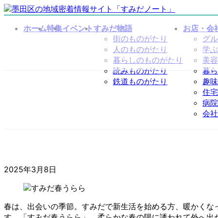
コ
ナ
ン
ビ
ホーム
特集
イベント
すみだ物語
お店・会
テ
ゲ
街のものがたり
グル
ン
ー
人のものがたり
学ぶ
ツ
シ
暮らしのものがたり
美容
へ
ョ
読みものがたり
暮ら
ス
ン
鉄道ものがたり
趣味
キ
に
住宅
ッ
移
病院
プ
動
会社
2025年3月8日
春は、出会いの季節。すみだで新生活を始める方、暖かくな
す。「すみだ春うらら」。柔らかな春の陽に誘われて外へ出