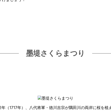
墨堤さくらまつり
2年（1717年）、八代将軍・徳川吉宗が隅田川の両岸に桜を