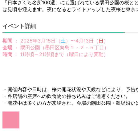
「日本さくら名所100選」にも選ばれている隅田公園の桜と
は見頃を迎えます。夜になるとライトアップした夜桜と東京
イベント詳細
期間
： 2025年3月15日（
土
）〜4月13日（
日
）
会場
： 隅田公園（墨田区向島１・２・５丁目）
時間
： 11時頃～21時頃まで（曜日により変動）
・開催内容や日時は、桜の開花状況や天候などにより、予告
・各店舗の座席への飲食物の持ち込みはご遠慮ください。
・開花中は多くの方が来場され、会場の隅田公園・墨堤沿い
ア
イ
コ
ン