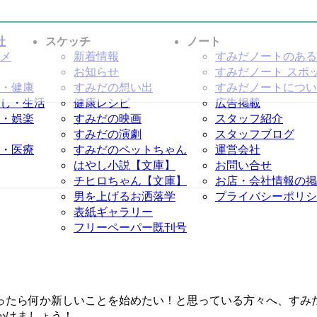
社
スケッチ
ノート
メ
新着情報
すみだノートのある
お知らせ
すみだノート スポ
・健康
すみだの想い出
すみだノートについ
し・生活
健康レシピ
広告掲載
・娯楽
すみだの映画
スタッフ紹介
すみだの演劇
スタッフブログ
・医療
すみだのペットちゃん
運営会社
はやし小説【文庫】
お問い合せ
チヒロちゃん【文庫】
お店・会社情報の掲
男を上げるお洒落学
プライバシーポリシ
表紙ギャラリー
フリーペーパー既刊号
ったら何か新しいことを始めたい！と思っている方々へ、すみ
かけましょう！