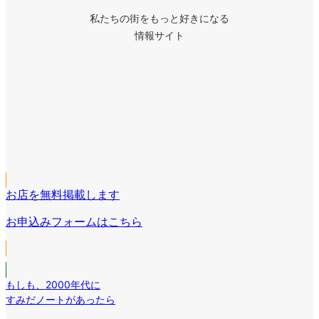
私たちの街をもっと好きになる
情報サイト
ア
イ
ア
コ
イ
ア
ン
コ
イ
リ
ア
ン
コ
ン
イ
リ
ア
ン
ク
コ
ン
イ
リ
ン
ク
コ
ン
リ
お店を無料掲載します
ン
ク
ン
リ
お申込みフォームはこちら
ク
ン
ク
もしも
、
2000年代に
すみだノートがあったら