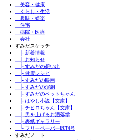
美容・健康
くらし・生活
趣味・娯楽
住宅
病院・医療
会社
すみだスケッチ
├ 新着情報
├ お知らせ
├ すみだの想い出
├ 健康レシピ
├ すみだの映画
├ すみだの演劇
├ すみだのペットちゃん
├ はやし小説【文庫】
├ チヒロちゃん【文庫】
├ 男を上げるお洒落学
├ 表紙ギャラリー
└ フリーペーパー既刊号
すみだノート