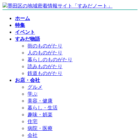
コ
ナ
ン
ビ
ホーム
テ
ゲ
特集
ン
ー
イベント
ツ
シ
すみだ物語
へ
ョ
街のものがたり
ス
ン
人のものがたり
キ
に
暮らしのものがたり
ッ
移
読みものがたり
プ
動
鉄道ものがたり
お店・会社
グルメ
学ぶ
美容・健康
暮らし・生活
趣味・娯楽
住宅
病院・医療
会社