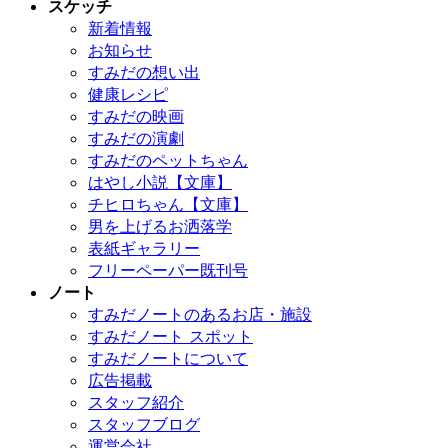
スケッチ
新着情報
お知らせ
すみだの想い出
健康レシピ
すみだの映画
すみだの演劇
すみだのペットちゃん
はやし小説【文庫】
チヒロちゃん【文庫】
男を上げるお洒落学
表紙ギャラリー
フリーペーパー既刊号
ノート
すみだノートのあるお店・施設
すみだノート スポット
すみだノートについて
広告掲載
スタッフ紹介
スタッフブログ
運営会社