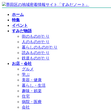
コ
ナ
ン
ビ
ホーム
テ
ゲ
特集
ン
ー
イベント
ツ
シ
すみだ物語
へ
ョ
街のものがたり
ス
ン
人のものがたり
キ
に
暮らしのものがたり
ッ
移
読みものがたり
プ
動
鉄道ものがたり
お店・会社
グルメ
学ぶ
美容・健康
暮らし・生活
趣味・娯楽
住宅
病院・医療
会社