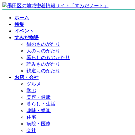
コ
ナ
ン
ビ
ホーム
テ
ゲ
特集
ン
ー
イベント
ツ
シ
すみだ物語
へ
ョ
街のものがたり
ス
ン
人のものがたり
キ
に
暮らしのものがたり
ッ
移
読みものがたり
プ
動
鉄道ものがたり
お店・会社
グルメ
学ぶ
美容・健康
暮らし・生活
趣味・娯楽
住宅
病院・医療
会社