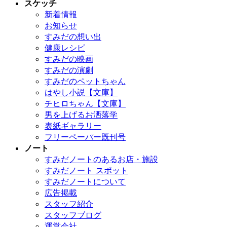
スケッチ
新着情報
お知らせ
すみだの想い出
健康レシピ
すみだの映画
すみだの演劇
すみだのペットちゃん
はやし小説【文庫】
チヒロちゃん【文庫】
男を上げるお洒落学
表紙ギャラリー
フリーペーパー既刊号
ノート
すみだノートのあるお店・施設
すみだノート スポット
すみだノートについて
広告掲載
スタッフ紹介
スタッフブログ
運営会社