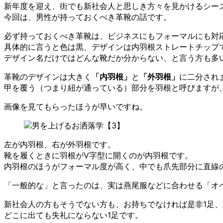
新年度を迎え、街でも新社会人と思しき方々を見かけるシー
今回は、男性が持っておくべき革靴の話です。
必ず持っておくべき革靴は、ビジネスにもフォーマルにも対
具体的に言うと色は黒、デザインは内羽根ストレートチップ
デザイン名だけではどんな靴だか分からない、と言う方も多
革靴のデザインは大きく
「内羽根」
と
「外羽根」
に二分され
甲を覆う（つまり紐が通っている）部分を羽根と呼びますが
画像を見てもらったほうが早いですね。
左が内羽根、右が外羽根です。
靴を履くときに羽根がV字型に開くのが内羽根です。
内羽根のほうがフォーマル度が高く、中でも爪先部分に直線
「一般的な」と言ったのは、実は燕尾服などに合わせる「オ
新社会人の方もそうでない方も、お持ちでなければ是非1足
どこに出ても失礼にならない1足です。