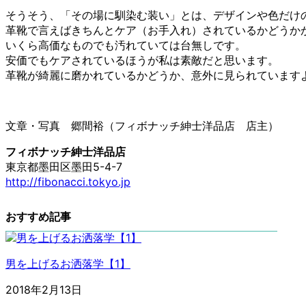
そうそう、「その場に馴染む装い」とは、デザインや色だけ
革靴で言えばきちんとケア（お手入れ）されているかどうか
いくら高価なものでも汚れていては台無しです。
安価でもケアされているほうが私は素敵だと思います。
革靴が綺麗に磨かれているかどうか、意外に見られています
文章・写真 郷間裕（フィボナッチ紳士洋品店 店主）
フィボナッチ紳士洋品店
東京都墨田区墨田5-4-7
http://fibonacci.tokyo.jp
おすすめ記事
男を上げるお洒落学【1】
2018年2月13日