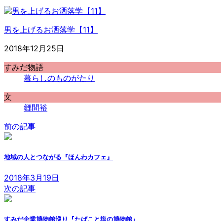
男を上げるお洒落学【11】
2018年12月25日
すみだ物語
暮らしのものがたり
文
郷間裕
前の記事
地域の人とつながる『ほんわカフェ』
2018年3月19日
次の記事
すみだ企業博物館巡り『たばこと塩の博物館』