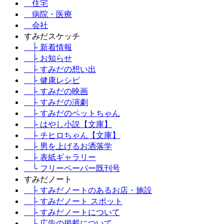
住宅
病院・医療
会社
すみだスケッチ
├ 新着情報
├ お知らせ
├ すみだの想い出
├ 健康レシピ
├ すみだの映画
├ すみだの演劇
├ すみだのペットちゃん
├ はやし小説【文庫】
├ チヒロちゃん【文庫】
├ 男を上げるお洒落学
├ 表紙ギャラリー
└ フリーペーパー既刊号
すみだノート
├ すみだノートのあるお店・施設
├ すみだノート スポット
├ すみだノートについて
├ 広告の掲載について