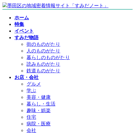
コ
ナ
ン
ビ
ホーム
テ
ゲ
特集
ン
ー
イベント
ツ
シ
すみだ物語
へ
ョ
街のものがたり
ス
ン
人のものがたり
キ
に
暮らしのものがたり
ッ
移
読みものがたり
プ
動
鉄道ものがたり
お店・会社
グルメ
学ぶ
美容・健康
暮らし・生活
趣味・娯楽
住宅
病院・医療
会社