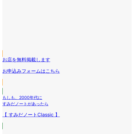
ア
イ
ア
コ
イ
ア
ン
コ
イ
リ
ア
ン
コ
ン
イ
リ
ア
ン
ク
コ
ン
イ
リ
ン
ク
コ
ン
リ
お店を無料掲載します
ン
ク
ン
リ
お申込みフォームはこちら
ク
ン
ク
もしも
、
2000年代に
すみだノートがあったら
【 すみだノートClassic 】