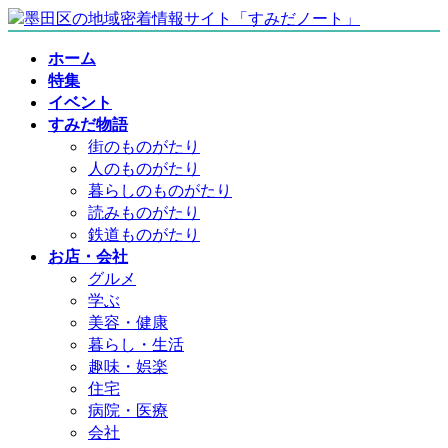
コ
ナ
ン
ビ
ホーム
テ
ゲ
特集
ン
ー
イベント
ツ
シ
すみだ物語
へ
ョ
街のものがたり
ス
ン
人のものがたり
キ
に
暮らしのものがたり
ッ
移
読みものがたり
プ
動
鉄道ものがたり
お店・会社
グルメ
学ぶ
美容・健康
暮らし・生活
趣味・娯楽
住宅
病院・医療
会社