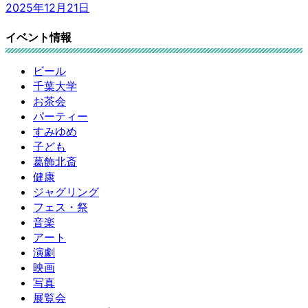
2025年12月21日
イベント情報
ビール
千葉大学
お茶会
パーティー
すみゆめ
子ども
葛飾北斎
健康
ジャグリング
フェス・祭
音楽
アート
演劇
映画
写真
展覧会