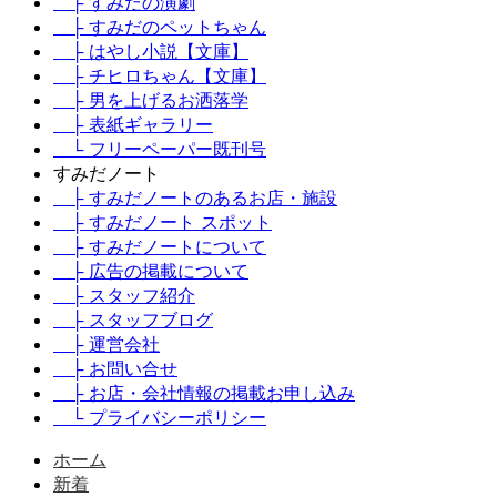
├ すみだの演劇
├ すみだのペットちゃん
├ はやし小説【文庫】
├ チヒロちゃん【文庫】
├ 男を上げるお洒落学
├ 表紙ギャラリー
└ フリーペーパー既刊号
すみだノート
├ すみだノートのあるお店・施設
├ すみだノート スポット
├ すみだノートについて
├ 広告の掲載について
├ スタッフ紹介
├ スタッフブログ
├ 運営会社
├ お問い合せ
├ お店・会社情報の掲載お申し込み
└ プライバシーポリシー
ホーム
新着