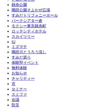
錦糸公園
隅田公園そよかぜ広場
すみだトリフォニーホール
パークシアター倉
モクシー東京錦糸町
ロッテシティホテル
スカイツリー
iU
ミズマチ
隅田川とうろう流し
すみだ巡り
体験型イベント
無料体験
お知らせ
チャリティー
市
セミナー
スミファ
会議
防災