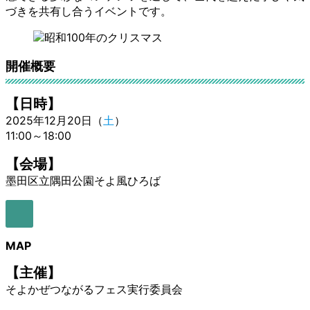
づきを共有し合うイベントです。
開催概要
【日時】
2025年12月20日（
土
）
11:00～18:00
【会場】
墨田区立隅田公園そよ風ひろば
ア
イ
コ
MAP
ン
リ
【主催】
ン
そよかぜつながるフェス実行委員会
ク