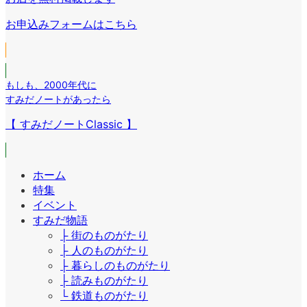
ン
ク
ン
リ
お申込みフォームはこちら
ク
ン
ク
もしも
、
2000年代に
すみだノートがあったら
【 すみだノートClassic 】
ホーム
特集
イベント
すみだ物語
├ 街のものがたり
├ 人のものがたり
├ 暮らしのものがたり
├ 読みものがたり
└ 鉄道ものがたり