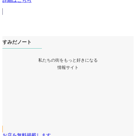
すみだノート
私たちの街をもっと好きになる
情報サイト
ア
イ
ア
コ
イ
ア
ン
コ
イ
リ
ア
ン
コ
ン
イ
リ
ア
ン
ク
コ
ン
イ
リ
ン
ク
コ
ン
リ
お店を無料掲載します