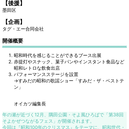
【後援】
墨田区
【企画】
タグ・エー合同会社
開催概要
昭和時代を感じることができるブース出展
赤提灯やスナック、菓子パンやインスタント食品など
昭和レトロな飲食出店
パフォーマンスステージを設置
→すみだの昭和の歌謡ショー「すみだ・ザ・ベストテ
ン」
オイカツ編集長
年の瀬が近づく12月、隅田公園・そよ風ひろばで「第38回
そよかぜつながるフェス」が開催されます。
今回は『昭和100年のクリスマス』をテーマに、昭和世代・