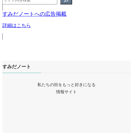
ジ
すみだノートへの広告掲載
詳細はこちら
すみだノート
私たちの街をもっと好きになる
情報サイト
ア
イ
ア
コ
イ
ア
ン
コ
イ
リ
ア
ン