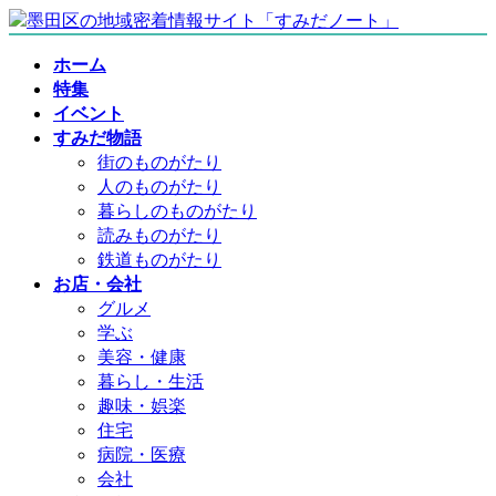
コ
ナ
ン
ビ
ホーム
テ
ゲ
特集
ン
ー
イベント
ツ
シ
すみだ物語
へ
ョ
街のものがたり
ス
ン
人のものがたり
キ
に
暮らしのものがたり
ッ
移
読みものがたり
プ
動
鉄道ものがたり
お店・会社
グルメ
学ぶ
美容・健康
暮らし・生活
趣味・娯楽
住宅
病院・医療
会社