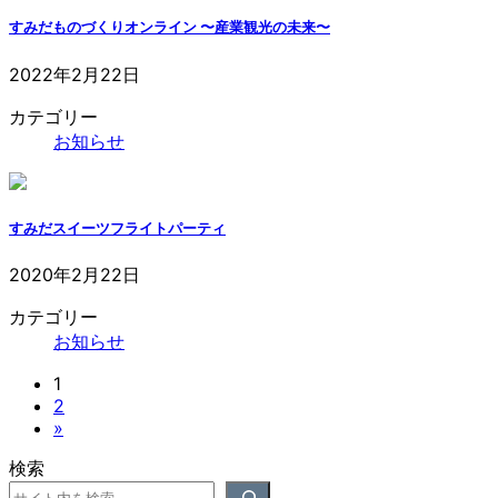
すみだものづくりオンライン 〜産業観光の未来〜
2022年2月22日
カテゴリー
お知らせ
すみだスイーツフライトパーティ
投
2020年2月22日
稿
カテゴリー
の
お知らせ
ペ
固
1
ー
固
2
定
ジ
»
定
ペ
送
ペ
ー
検索
ー
ジ
り