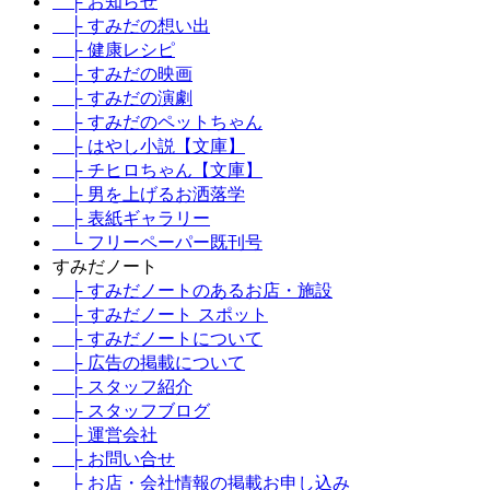
├ お知らせ
├ すみだの想い出
├ 健康レシピ
├ すみだの映画
├ すみだの演劇
├ すみだのペットちゃん
├ はやし小説【文庫】
├ チヒロちゃん【文庫】
├ 男を上げるお洒落学
├ 表紙ギャラリー
└ フリーペーパー既刊号
すみだノート
├ すみだノートのあるお店・施設
├ すみだノート スポット
├ すみだノートについて
├ 広告の掲載について
├ スタッフ紹介
├ スタッフブログ
├ 運営会社
├ お問い合せ
├ お店・会社情報の掲載お申し込み