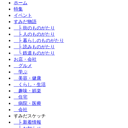
ホーム
特集
イベント
すみだ物語
├ 街のものがたり
├ 人のものがたり
├ 暮らしのものがたり
├ 読みものがたり
└ 鉄道ものがたり
お店・会社
グルメ
学ぶ
美容・健康
くらし・生活
趣味・娯楽
住宅
病院・医療
会社
すみだスケッチ
├ 新着情報