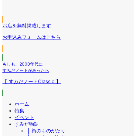
コ
ン
イ
リ
ア
ン
ク
コ
ン
イ
リ
ン
ク
コ
ン
リ
お店を無料掲載します
ン
ク
ン
リ
お申込みフォームはこちら
ク
ン
ク
もしも
、
2000年代に
すみだノートがあったら
【 すみだノートClassic 】
ホーム
特集
イベント
すみだ物語
├ 街のものがたり