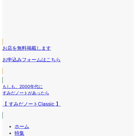
ア
コ
イ
ア
ン
コ
イ
リ
ア
ン
コ
ン
イ
リ
ア
ン
ク
コ
ン
イ
リ
ン
ク
コ
ン
リ
お店を無料掲載します
ン
ク
ン
リ
お申込みフォームはこちら
ク
ン
ク
もしも
、
2000年代に
すみだノートがあったら
【 すみだノートClassic 】
ホーム
特集