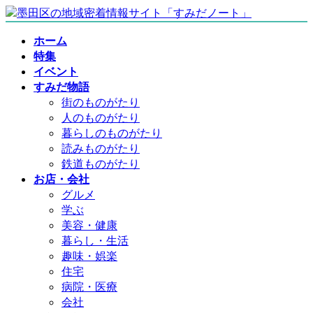
コ
ナ
ン
ビ
ホーム
テ
ゲ
特集
ン
ー
イベント
ツ
シ
すみだ物語
へ
ョ
街のものがたり
ス
ン
人のものがたり
キ
に
暮らしのものがたり
ッ
移
読みものがたり
プ
動
鉄道ものがたり
お店・会社
グルメ
学ぶ
美容・健康
暮らし・生活
趣味・娯楽
住宅
病院・医療
会社