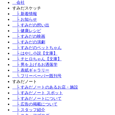
会社
すみだスケッチ
├ 新着情報
├ お知らせ
├ すみだの想い出
├ 健康レシピ
├ すみだの映画
├ すみだの演劇
├ すみだのペットちゃん
├ はやし小説【文庫】
├ チヒロちゃん【文庫】
├ 男を上げるお洒落学
├ 表紙ギャラリー
└ フリーペーパー既刊号
すみだノート
├ すみだノートのあるお店・施設
├ すみだノート スポット
├ すみだノートについて
├ 広告の掲載について
├ スタッフ紹介