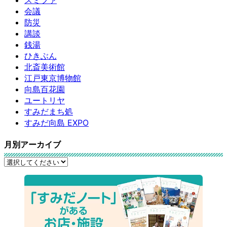
スミファ
会議
防災
講談
銭湯
ひきぶん
北斎美術館
江戸東京博物館
向島百花園
ユートリヤ
すみだまち処
すみだ向島 EXPO
月別アーカイブ