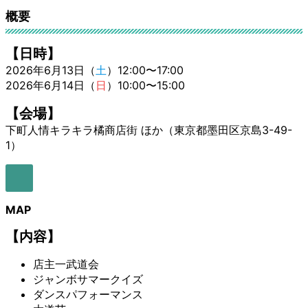
概要
【日時】
2026年6月13日（
土
）12:00〜17:00
2026年6月14日（
日
）10:00〜15:00
【会場】
下町人情キラキラ橘商店街 ほか（東京都墨田区京島3-49-
1）
ア
イ
コ
MAP
ン
リ
【内容】
ン
ク
店主一武道会
ジャンボサマークイズ
ダンスパフォーマンス