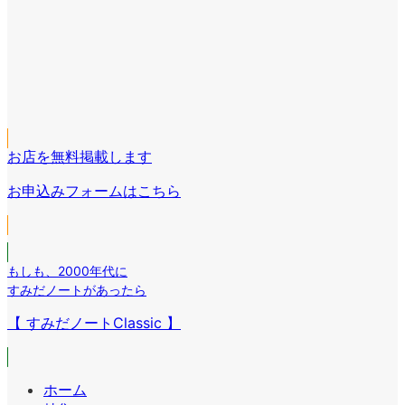
イ
ア
コ
イ
ア
ン
コ
イ
リ
ア
ン
コ
ン
イ
リ
ア
ン
ク
コ
ン
イ
リ
ン
ク
コ
ン
リ
お店を無料掲載します
ン
ク
ン
リ
お申込みフォームはこちら
ク
ン
ク
もしも
、
2000年代に
すみだノートがあったら
【 すみだノートClassic 】
ホーム