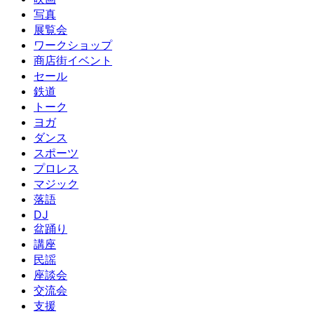
写真
展覧会
ワークショップ
商店街イベント
セール
鉄道
トーク
ヨガ
ダンス
スポーツ
プロレス
マジック
落語
DJ
盆踊り
講座
民謡
座談会
交流会
支援