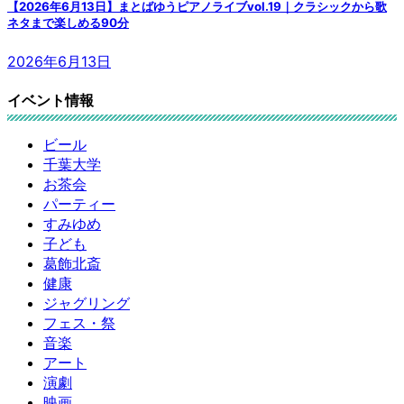
【2026年6月13日】まとばゆうピアノライブvol.19｜クラシックから歌
ネタまで楽しめる90分
2026年6月13日
イベント情報
ビール
千葉大学
お茶会
パーティー
すみゆめ
子ども
葛飾北斎
健康
ジャグリング
フェス・祭
音楽
アート
演劇
映画