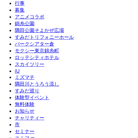
行事
募集
アニメコラボ
錦糸公園
隅田公園そよかぜ広場
すみだトリフォニーホール
パークシアター倉
モクシー東京錦糸町
ロッテシティホテル
スカイツリー
iU
ミズマチ
隅田川とうろう流し
すみだ巡り
体験型イベント
無料体験
お知らせ
チャリティー
市
セミナー