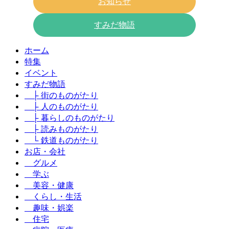
お知らせ
すみだ物語
ホーム
特集
イベント
すみだ物語
├ 街のものがたり
├ 人のものがたり
├ 暮らしのものがたり
├ 読みものがたり
└ 鉄道ものがたり
お店・会社
グルメ
学ぶ
美容・健康
くらし・生活
趣味・娯楽
住宅