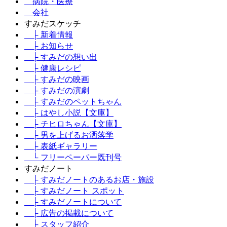
病院・医療
会社
すみだスケッチ
├ 新着情報
├ お知らせ
├ すみだの想い出
├ 健康レシピ
├ すみだの映画
├ すみだの演劇
├ すみだのペットちゃん
├ はやし小説【文庫】
├ チヒロちゃん【文庫】
├ 男を上げるお洒落学
├ 表紙ギャラリー
└ フリーペーパー既刊号
すみだノート
├ すみだノートのあるお店・施設
├ すみだノート スポット
├ すみだノートについて
├ 広告の掲載について
├ スタッフ紹介