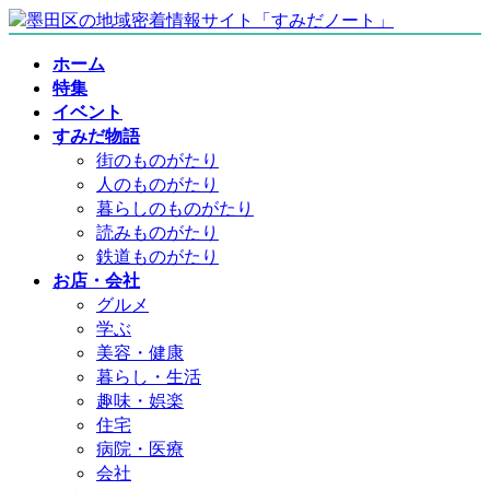
コ
ナ
ン
ビ
ホーム
テ
ゲ
特集
ン
ー
イベント
ツ
シ
すみだ物語
へ
ョ
街のものがたり
ス
ン
人のものがたり
キ
に
暮らしのものがたり
ッ
移
読みものがたり
プ
動
鉄道ものがたり
お店・会社
グルメ
学ぶ
美容・健康
暮らし・生活
趣味・娯楽
住宅
病院・医療
会社