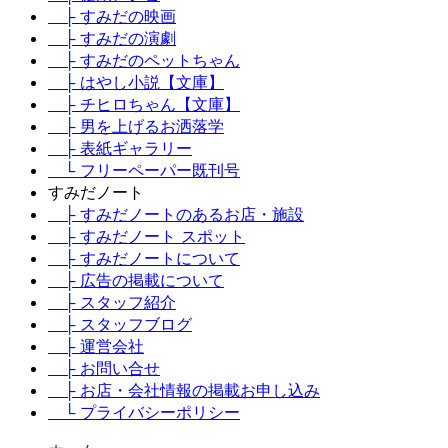
├ すみだの映画
├ すみだの演劇
├ すみだのペットちゃん
├ はやし小説【文庫】
├ チヒロちゃん【文庫】
├ 男を上げるお洒落学
├ 表紙ギャラリー
└ フリーペーパー既刊号
すみだノート
├ すみだノートのあるお店・施設
├ すみだノート スポット
├ すみだノートについて
├ 広告の掲載について
├ スタッフ紹介
├ スタッフブログ
├ 運営会社
├ お問い合せ
├ お店・会社情報の掲載お申し込み
└ プライバシーポリシー