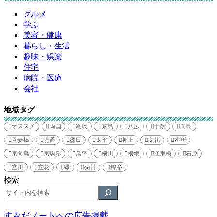
グルメ
学ぶ
美容・健康
暮らし・生活
趣味・娯楽
住宅
病院・医療
会社
地域タグ
オススメ
両国
亀沢
京島
八広
千歳
向島
吾妻橋
堤通
墨田
太平
押上
文花
本所
東向島
東駒形
業平
横川
横網
江東橋
石原
立川
立花
緑
菊川
錦糸
検索
すみだノートへの広告掲載