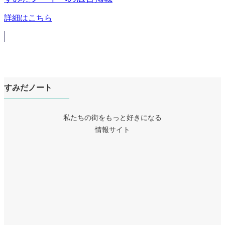
詳細はこちら
すみだノート
私たちの街をもっと好きになる
情報サイト
ア
イ
ア
コ
イ
ア
ン
コ
イ
リ
ア
ン
コ
ン
イ
リ
ア
ン
ク
コ
ン
イ
リ