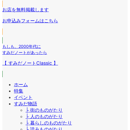
ン
ク
コ
ン
リ
お店を無料掲載します
ン
ク
ン
リ
お申込みフォームはこちら
ク
ン
ク
もしも
、
2000年代に
すみだノートがあったら
【 すみだノートClassic 】
ホーム
特集
イベント
すみだ物語
├ 街のものがたり
├ 人のものがたり
├ 暮らしのものがたり
├ 読みものがたり