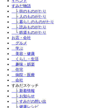
イベント
すみだ物語
├ 街のものがたり
├ 人のものがたり
├ 暮らしのものがたり
├ 読みものがたり
└ 鉄道ものがたり
お店・会社
グルメ
学ぶ
美容・健康
くらし・生活
趣味・娯楽
住宅
病院・医療
会社
すみだスケッチ
├ 新着情報
├ お知らせ
├ すみだの想い出
├ 健康レシピ