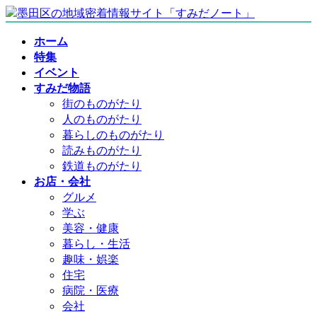
コ
ナ
ン
ビ
ホーム
テ
ゲ
特集
ン
ー
イベント
ツ
シ
すみだ物語
へ
ョ
街のものがたり
ス
ン
人のものがたり
キ
に
暮らしのものがたり
ッ
移
読みものがたり
プ
動
鉄道ものがたり
お店・会社
グルメ
学ぶ
美容・健康
暮らし・生活
趣味・娯楽
住宅
病院・医療
会社