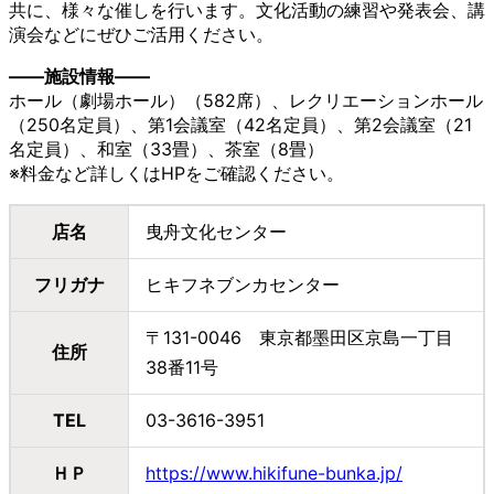
共に、様々な催しを行います。文化活動の練習や発表会、講
演会などにぜひご活用ください。
――施設情報――
ホール（劇場ホール）（582席）、レクリエーションホール
（250名定員）、第1会議室（42名定員）、第2会議室（21
名定員）、和室（33畳）、茶室（8畳）
※料金など詳しくはHPをご確認ください。
店名
曳舟文化センター
フリガナ
ヒキフネブンカセンター
〒131-0046 東京都墨田区京島一丁目
住所
38番11号
TEL
03-3616-3951
ＨＰ
https://www.hikifune-bunka.jp/