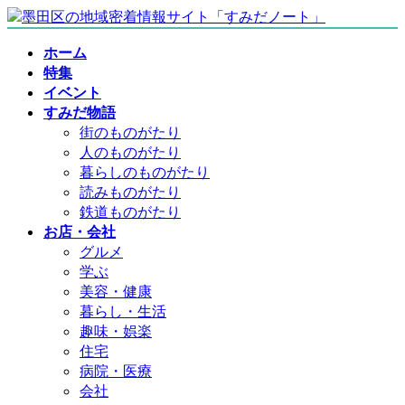
コ
ナ
ン
ビ
ホーム
テ
ゲ
特集
ン
ー
イベント
ツ
シ
すみだ物語
へ
ョ
街のものがたり
ス
ン
人のものがたり
キ
に
暮らしのものがたり
ッ
移
読みものがたり
プ
動
鉄道ものがたり
お店・会社
グルメ
学ぶ
美容・健康
暮らし・生活
趣味・娯楽
住宅
病院・医療
会社