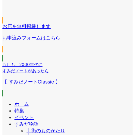
ン
コ
ン
イ
リ
ア
ン
ク
コ
ン
イ
リ
ン
ク
コ
ン
リ
お店を無料掲載します
ン
ク
ン
リ
お申込みフォームはこちら
ク
ン
ク
もしも
、
2000年代に
すみだノートがあったら
【 すみだノートClassic 】
ホーム
特集
イベント
すみだ物語
├ 街のものがたり