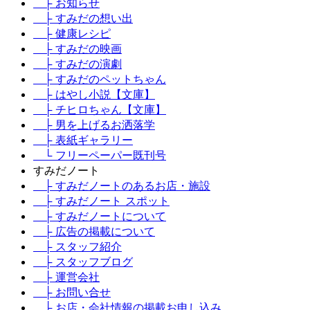
├ お知らせ
├ すみだの想い出
├ 健康レシピ
├ すみだの映画
├ すみだの演劇
├ すみだのペットちゃん
├ はやし小説【文庫】
├ チヒロちゃん【文庫】
├ 男を上げるお洒落学
├ 表紙ギャラリー
└ フリーペーパー既刊号
すみだノート
├ すみだノートのあるお店・施設
├ すみだノート スポット
├ すみだノートについて
├ 広告の掲載について
├ スタッフ紹介
├ スタッフブログ
├ 運営会社
├ お問い合せ
├ お店・会社情報の掲載お申し込み