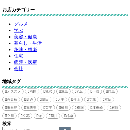
お店カテゴリー
グルメ
学ぶ
美容・健康
暮らし・生活
趣味・娯楽
住宅
病院・医療
会社
地域タグ
オススメ
両国
亀沢
京島
八広
千歳
向島
吾妻橋
堤通
墨田
太平
押上
文花
本所
東向島
東駒形
業平
横川
横網
江東橋
石原
立川
立花
緑
菊川
錦糸
検索