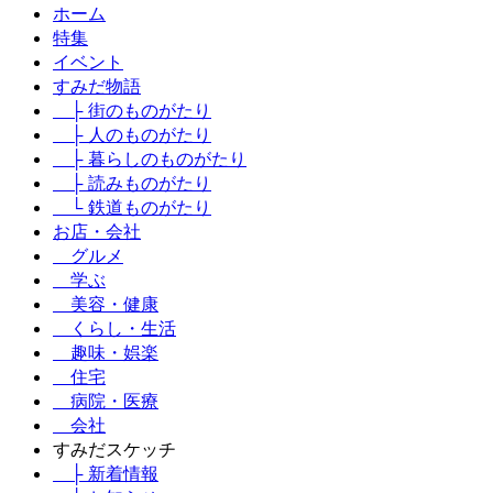
ホーム
特集
イベント
すみだ物語
├ 街のものがたり
├ 人のものがたり
├ 暮らしのものがたり
├ 読みものがたり
└ 鉄道ものがたり
お店・会社
グルメ
学ぶ
美容・健康
くらし・生活
趣味・娯楽
住宅
病院・医療
会社
すみだスケッチ
├ 新着情報