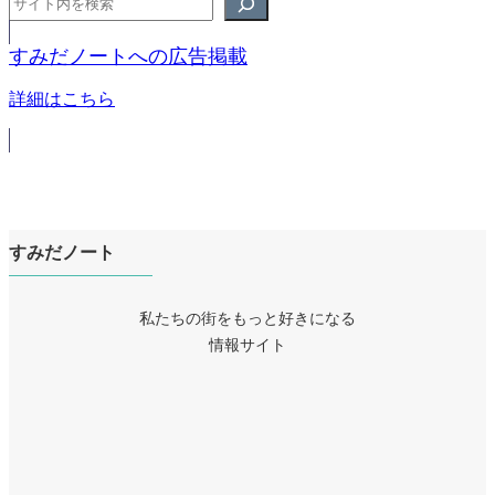
すみだノートへの広告掲載
詳細はこちら
すみだノート
私たちの街をもっと好きになる
情報サイト
ア
イ
ア
コ
イ
ア
ン
コ
イ
リ
ア