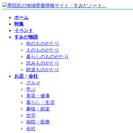
コ
ナ
ン
ビ
ホーム
テ
ゲ
特集
ン
ー
イベント
ツ
シ
すみだ物語
へ
ョ
街のものがたり
ス
ン
人のものがたり
キ
に
暮らしのものがたり
ッ
移
読みものがたり
プ
動
鉄道ものがたり
お店・会社
グルメ
学ぶ
美容・健康
暮らし・生活
趣味・娯楽
住宅
病院・医療
会社