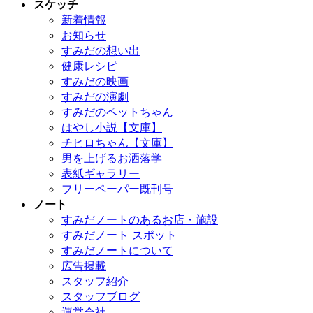
スケッチ
新着情報
お知らせ
すみだの想い出
健康レシピ
すみだの映画
すみだの演劇
すみだのペットちゃん
はやし小説【文庫】
チヒロちゃん【文庫】
男を上げるお洒落学
表紙ギャラリー
フリーペーパー既刊号
ノート
すみだノートのあるお店・施設
すみだノート スポット
すみだノートについて
広告掲載
スタッフ紹介
スタッフブログ
運営会社