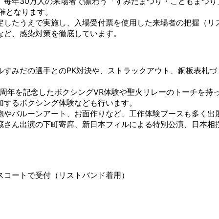
、毎年30万人の来場者で賑わう「すみだまつり・こどもまつり
催となります。
定したうえで実施し、入場受付票を使用した来場者の把握（リ
など、感染対策を徹底しています。
ルすみだの選手とのPK対決や、ストラックアウト、銅板表札づ
大会1周年を記念したボクシングVR体験や聖火リレーのトーチを
加するボクシング体験なども行います。
砲やバルーンアート、お面作りなど、工作体験ブースも多く出
蔵さん出演の下町寄席、新日本フィルによる特別公演、日本相
）
スコートで受付（リストバンド着用）