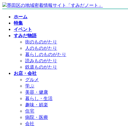
コ
ナ
ン
ビ
ホーム
テ
ゲ
特集
ン
ー
イベント
ツ
シ
すみだ物語
へ
ョ
街のものがたり
ス
ン
人のものがたり
キ
に
暮らしのものがたり
ッ
移
読みものがたり
プ
動
鉄道ものがたり
お店・会社
グルメ
学ぶ
美容・健康
暮らし・生活
趣味・娯楽
住宅
病院・医療
会社