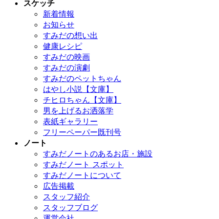
スケッチ
新着情報
お知らせ
すみだの想い出
健康レシピ
すみだの映画
すみだの演劇
すみだのペットちゃん
はやし小説【文庫】
チヒロちゃん【文庫】
男を上げるお洒落学
表紙ギャラリー
フリーペーパー既刊号
ノート
すみだノートのあるお店・施設
すみだノート スポット
すみだノートについて
広告掲載
スタッフ紹介
スタッフブログ
運営会社