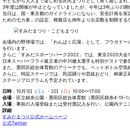
子どもから大人まで楽しめる区民まつりとして長く親しまれ
3年度は開催が中止となっていましたが、今年は3年ぶりの開
当日は、国・東京都のガイドラインにならい、安全計画を策
ための七カ条」の設定、模擬店も例年より出店数を制限する
会場内の野球場では、「わんぱく広場」として、フウガドー
を行います。
さらに「すみだスポーツパーク2022」では、東京2020
日本スーパーフライ級王者の中川健太選手も特別ゲストで参
また、墨田区総合体育館のアリーナでも、ペットボトル空気
さらに、特設ステージでは、民謡踊りや芸妓おどり、林家正
ステージプログラムも予定されています。
日時
：10月1日（
土
）・2日（
日
）10:00〜17:00
会場
：区立錦糸公園・墨田区総合体育館（墨田区錦糸4-15-1
入場
：事前の入場登録または受付票記入を行い、公園内テニ
詳細
すみだまつり公式ホームページ
公式Twitter