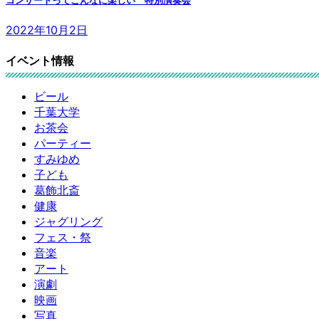
2022年10月2日
イベント情報
ビール
千葉大学
お茶会
パーティー
すみゆめ
子ども
葛飾北斎
健康
ジャグリング
フェス・祭
音楽
アート
演劇
映画
写真