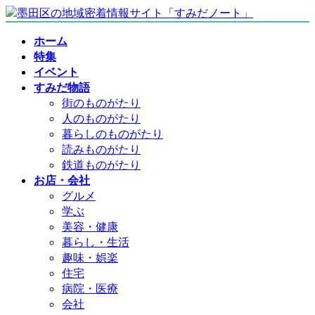
コ
ナ
ン
ビ
ホーム
テ
ゲ
特集
ン
ー
イベント
ツ
シ
すみだ物語
へ
ョ
街のものがたり
ス
ン
人のものがたり
キ
に
暮らしのものがたり
ッ
移
読みものがたり
プ
動
鉄道ものがたり
お店・会社
グルメ
学ぶ
美容・健康
暮らし・生活
趣味・娯楽
住宅
病院・医療
会社