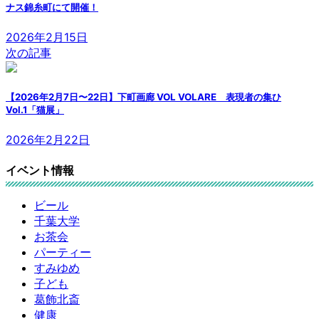
ナス錦糸町にて開催！
2026年2月15日
次の記事
【2026年2月7日〜22日】下町画廊 VOL VOLARE 表現者の集ひ
Vol.1「猫展」
2026年2月22日
イベント情報
ビール
千葉大学
お茶会
パーティー
すみゆめ
子ども
葛飾北斎
健康