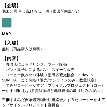
【会場】
隅田公園 そよ風ひろば、他（墨田区向島1-3）
ア
イ
コ
MAP
ン
リ
【入場】
ン
無料（商品購入は有料）
ク
【内容】
・珈琲店によるドリンク、フード販売
・パン・菓子店によるパン、スイーツ販売
・コーヒー飲み比べ体験（墨田区観光協会「a day in
SUMIDA」にて前売り販売/オンラインのみ／数量限定）
・すみだコーヒーかすアップサイクルプロジェクト（コーヒ
ーかす回収 および 資源循環と地域連携の取り組みの展示 ）
主催
｜すみだ自家焙煎珈琲店連絡会／すみだコーヒーかすア
ップサイクルプロジェクト委員会