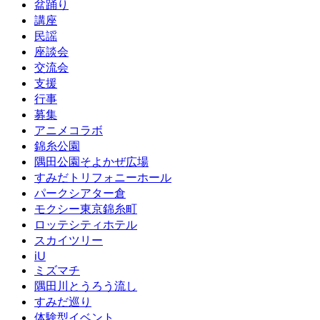
盆踊り
講座
民謡
座談会
交流会
支援
行事
募集
アニメコラボ
錦糸公園
隅田公園そよかぜ広場
すみだトリフォニーホール
パークシアター倉
モクシー東京錦糸町
ロッテシティホテル
スカイツリー
iU
ミズマチ
隅田川とうろう流し
すみだ巡り
体験型イベント