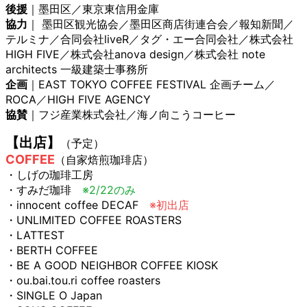
後援
｜墨田区／東京東信用金庫
協力
｜ 墨田区観光協会／墨田区商店街連合会／報知新聞／
テルミナ／合同会社liveR／タグ・エー合同会社／株式会社
HIGH FIVE／株式会社anova design／株式会社 note
architects 一級建築士事務所
企画
｜EAST TOKYO COFFEE FESTIVAL 企画チーム／
ROCA／HIGH FIVE AGENCY
協賛
｜フジ産業株式会社／海ノ向こうコーヒー
【出店】
（予定）
COFFEE
（自家焙煎珈琲店）
・しげの珈琲工房
・すみだ珈琲
※2/22のみ
・innocent coffee DECAF
※初出店
・UNLIMITED COFFEE ROASTERS
・LATTEST
・BERTH COFFEE
・BE A GOOD NEIGHBOR COFFEE KIOSK
・ou.bai.tou.ri coffee roasters
・SINGLE O Japan