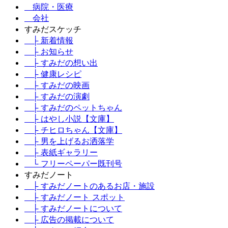
病院・医療
会社
すみだスケッチ
├ 新着情報
├ お知らせ
├ すみだの想い出
├ 健康レシピ
├ すみだの映画
├ すみだの演劇
├ すみだのペットちゃん
├ はやし小説【文庫】
├ チヒロちゃん【文庫】
├ 男を上げるお洒落学
├ 表紙ギャラリー
└ フリーペーパー既刊号
すみだノート
├ すみだノートのあるお店・施設
├ すみだノート スポット
├ すみだノートについて
├ 広告の掲載について