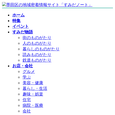
コ
ナ
ン
ビ
ホーム
テ
ゲ
特集
ン
ー
イベント
ツ
シ
すみだ物語
へ
ョ
街のものがたり
ス
ン
人のものがたり
キ
に
暮らしのものがたり
ッ
移
読みものがたり
プ
動
鉄道ものがたり
お店・会社
グルメ
学ぶ
美容・健康
暮らし・生活
趣味・娯楽
住宅
病院・医療
会社