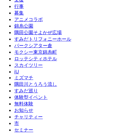
行事
募集
アニメコラボ
錦糸公園
隅田公園そよかぜ広場
すみだトリフォニーホール
パークシアター倉
モクシー東京錦糸町
ロッテシティホテル
スカイツリー
iU
ミズマチ
隅田川とうろう流し
すみだ巡り
体験型イベント
無料体験
お知らせ
チャリティー
市
セミナー