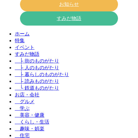
お知らせ
すみだ物語
ホーム
特集
イベント
すみだ物語
├ 街のものがたり
├ 人のものがたり
├ 暮らしのものがたり
├ 読みものがたり
└ 鉄道ものがたり
お店・会社
グルメ
学ぶ
美容・健康
くらし・生活
趣味・娯楽
住宅