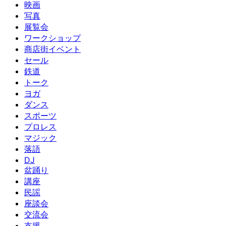
映画
写真
展覧会
ワークショップ
商店街イベント
セール
鉄道
トーク
ヨガ
ダンス
スポーツ
プロレス
マジック
落語
DJ
盆踊り
講座
民謡
座談会
交流会
支援