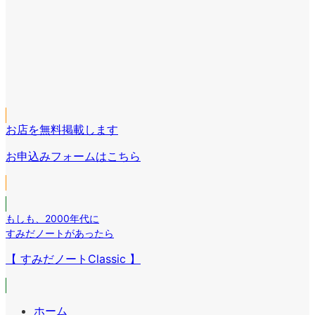
ア
イ
ア
コ
イ
ア
ン
コ
イ
リ
ア
ン
コ
ン
イ
リ
ア
ン
ク
コ
ン
イ
リ
ン
ク
コ
ン
リ
お店を無料掲載します
ン
ク
ン
リ
お申込みフォームはこちら
ク
ン
ク
もしも
、
2000年代に
すみだノートがあったら
【 すみだノートClassic 】
ホーム