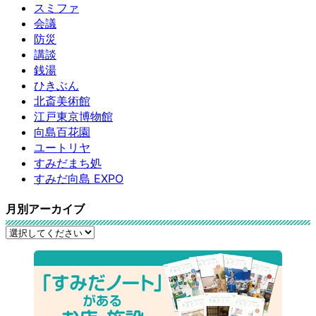
スミファ
会議
防災
講談
銭湯
ひきぶん
北斎美術館
江戸東京博物館
向島百花園
ユートリヤ
すみだまち処
すみだ向島 EXPO
月別アーカイブ