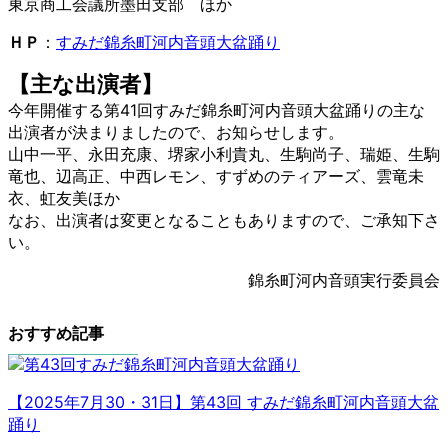
東京商工会議所墨田支部 ほか
ＨＰ
：
すみだ錦糸町河内音頭大盆踊り
【主な出演者】
今年開催する第41回すみだ錦糸町河内音頭大盆踊りの主な
出演者が決まりましたので、お知らせします。
山中一平、永田充康、堺家小利貴丸、生駒尚子、瑞姫、生駒
竜也、辺高正、中西レモン、すずめのティアーズ、雲竜未
衣、虹友美ほか
なお、出演者は変更となることもありますので、ご承知下さ
い。
錦糸町河内音頭実行委員会
おすすめ記事
【2025年7月30・31日】第43回 すみだ錦糸町河内音頭大盆
踊り