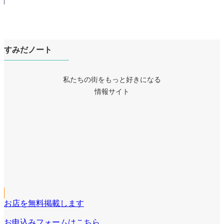
すみだノート
私たちの街をもっと好きになる
情報サイト
ア
イ
ア
コ
イ
ア
ン
コ
イ
リ
ア
ン
コ
ン
イ
リ
ア
ン
ク
コ
ン
イ
リ
ン
ク
コ
ン
リ
お店を無料掲載します
ン
ク
ン
リ
お申込みフォームはこちら
ク