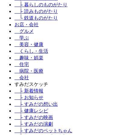
├ 暮らしのものがたり
├ 読みものがたり
└ 鉄道ものがたり
お店・会社
グルメ
学ぶ
美容・健康
くらし・生活
趣味・娯楽
住宅
病院・医療
会社
すみだスケッチ
├ 新着情報
├ お知らせ
├ すみだの想い出
├ 健康レシピ
├ すみだの映画
├ すみだの演劇
├ すみだのペットちゃん