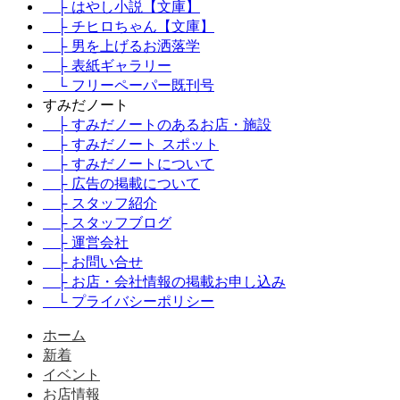
├ はやし小説【文庫】
├ チヒロちゃん【文庫】
├ 男を上げるお洒落学
├ 表紙ギャラリー
└ フリーペーパー既刊号
すみだノート
├ すみだノートのあるお店・施設
├ すみだノート スポット
├ すみだノートについて
├ 広告の掲載について
├ スタッフ紹介
├ スタッフブログ
├ 運営会社
├ お問い合せ
├ お店・会社情報の掲載お申し込み
└ プライバシーポリシー
ホーム
新着
イベント
お店情報