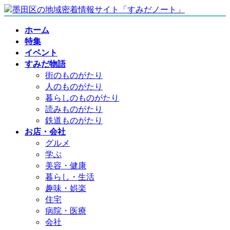
コ
ナ
ン
ビ
ホーム
テ
ゲ
特集
ン
ー
イベント
ツ
シ
すみだ物語
へ
ョ
街のものがたり
ス
ン
人のものがたり
キ
に
暮らしのものがたり
ッ
移
読みものがたり
プ
動
鉄道ものがたり
お店・会社
グルメ
学ぶ
美容・健康
暮らし・生活
趣味・娯楽
住宅
病院・医療
会社