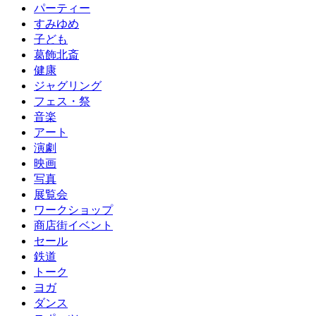
パーティー
すみゆめ
子ども
葛飾北斎
健康
ジャグリング
フェス・祭
音楽
アート
演劇
映画
写真
展覧会
ワークショップ
商店街イベント
セール
鉄道
トーク
ヨガ
ダンス