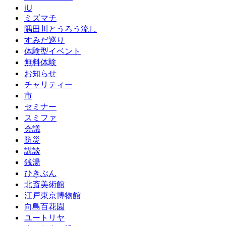
iU
ミズマチ
隅田川とうろう流し
すみだ巡り
体験型イベント
無料体験
お知らせ
チャリティー
市
セミナー
スミファ
会議
防災
講談
銭湯
ひきぶん
北斎美術館
江戸東京博物館
向島百花園
ユートリヤ