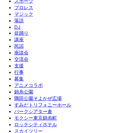
スポーツ
プロレス
マジック
落語
DJ
盆踊り
講座
民謡
座談会
交流会
支援
行事
募集
アニメコラボ
錦糸公園
隅田公園そよかぜ広場
すみだトリフォニーホール
パークシアター倉
モクシー東京錦糸町
ロッテシティホテル
スカイツリー