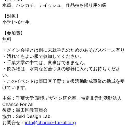
水筒、ハンカチ、テイッシュ、作品持ち帰り用の袋
【対象】
小学1〜6年生
【参加費】
無料
・メイン会場とは別に未就学児のためのあそびスペース有り
・汚れてもよい服で参加してください。
・千葉大学の中では、食事はできません。
・飲み物は、水筒など蓋つきの容器に入れてお持ちくださ
い。
・このイベントは墨田区子育て支援活動助成事業の助成を受
けています。
主催：千葉大学 環境デザイン研究室、特定非営利活動法人
Chance For All
後援：墨田区教育員会
協力：Seki Design Lab.
お問合せ：
info@chance-for-all.org