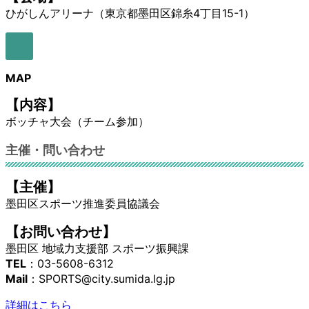
ひがしんアリーナ（東京都墨田区錦糸4丁目15-1）
ア
イ
コ
MAP
ン
リ
【内容】
ン
ボッチャ大会（チーム参加）
ク
主催・問い合わせ
【主催】
墨田区スポーツ推進委員協議会
【お問い合わせ】
墨田区 地域力支援部 スポーツ振興課
TEL
：03-5608-6312
Mail
：
SPORTS@city.sumida.lg.jp
詳細はこちら