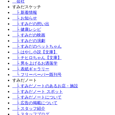
会社
すみだスケッチ
├ 新着情報
├ お知らせ
├ すみだの想い出
├ 健康レシピ
├ すみだの映画
├ すみだの演劇
├ すみだのペットちゃん
├ はやし小説【文庫】
├ チヒロちゃん【文庫】
├ 男を上げるお洒落学
├ 表紙ギャラリー
└ フリーペーパー既刊号
すみだノート
├ すみだノートのあるお店・施設
├ すみだノート スポット
├ すみだノートについて
├ 広告の掲載について
├ スタッフ紹介
├ スタッフブログ