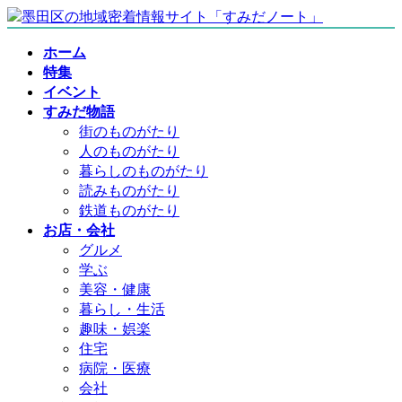
コ
ナ
ン
ビ
ホーム
テ
ゲ
特集
ン
ー
イベント
ツ
シ
すみだ物語
へ
ョ
街のものがたり
ス
ン
人のものがたり
キ
に
暮らしのものがたり
ッ
移
読みものがたり
プ
動
鉄道ものがたり
お店・会社
グルメ
学ぶ
美容・健康
暮らし・生活
趣味・娯楽
住宅
病院・医療
会社