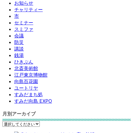
お知らせ
チャリティー
市
セミナー
スミファ
会議
防災
講談
銭湯
ひきぶん
北斎美術館
江戸東京博物館
向島百花園
ユートリヤ
すみだまち処
すみだ向島 EXPO
月別アーカイブ