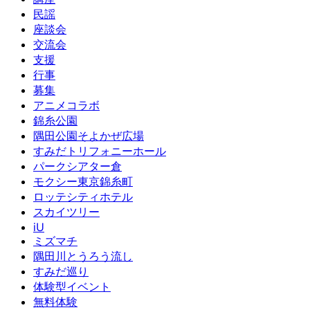
民謡
座談会
交流会
支援
行事
募集
アニメコラボ
錦糸公園
隅田公園そよかぜ広場
すみだトリフォニーホール
パークシアター倉
モクシー東京錦糸町
ロッテシティホテル
スカイツリー
iU
ミズマチ
隅田川とうろう流し
すみだ巡り
体験型イベント
無料体験