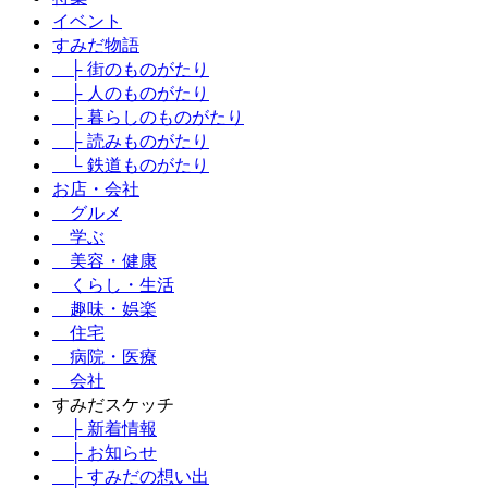
イベント
すみだ物語
├ 街のものがたり
├ 人のものがたり
├ 暮らしのものがたり
├ 読みものがたり
└ 鉄道ものがたり
お店・会社
グルメ
学ぶ
美容・健康
くらし・生活
趣味・娯楽
住宅
病院・医療
会社
すみだスケッチ
├ 新着情報
├ お知らせ
├ すみだの想い出