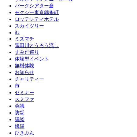
パークシアター倉
モクシー東京錦糸町
ロッテシティホテル
スカイツリー
iU
ミズマチ
隅田川とうろう流し
すみだ巡り
体験型イベント
無料体験
お知らせ
チャリティー
市
セミナー
スミファ
会議
防災
講談
銭湯
ひきぶん