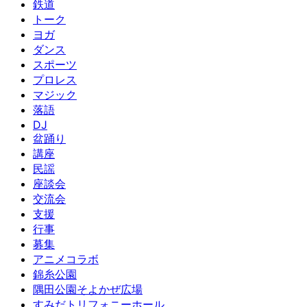
鉄道
トーク
ヨガ
ダンス
スポーツ
プロレス
マジック
落語
DJ
盆踊り
講座
民謡
座談会
交流会
支援
行事
募集
アニメコラボ
錦糸公園
隅田公園そよかぜ広場
すみだトリフォニーホール