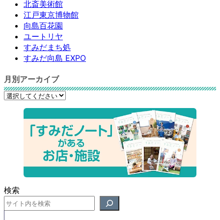
北斎美術館
江戸東京博物館
向島百花園
ユートリヤ
すみだまち処
すみだ向島 EXPO
月別アーカイブ
検索