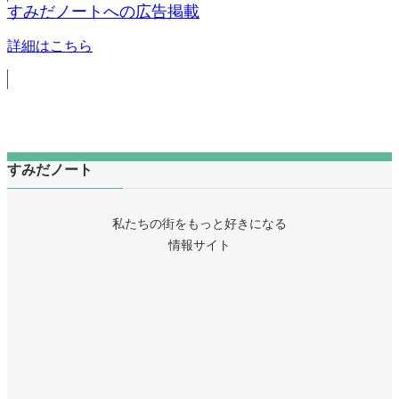
すみだノートへの広告掲載
詳細はこちら
すみだノート
私たちの街をもっと好きになる
情報サイト
ア
イ
ア
コ
イ
ア
ン
コ
イ
リ
ア
ン
コ
ン
イ
リ
ア
ン