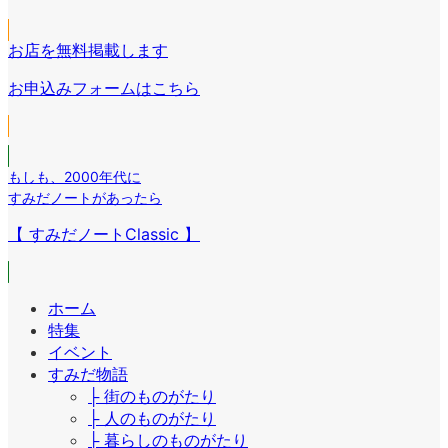
ク
コ
ン
イ
リ
ン
ク
コ
ン
リ
お店を無料掲載します
ン
ク
ン
リ
お申込みフォームはこちら
ク
ン
ク
もしも
、
2000年代に
すみだノートがあったら
【 すみだノートClassic 】
ホーム
特集
イベント
すみだ物語
├ 街のものがたり
├ 人のものがたり
├ 暮らしのものがたり