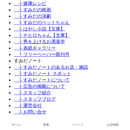
├ 健康レシピ
├ すみだの映画
├ すみだの演劇
├ すみだのペットちゃん
├ はやし小説【文庫】
├ チヒロちゃん【文庫】
├ 男を上げるお洒落学
├ 表紙ギャラリー
└ フリーペーパー既刊号
すみだノート
├ すみだノートのあるお店・施設
├ すみだノート スポット
├ すみだノートについて
├ 広告の掲載について
├ スタッフ紹介
├ スタッフブログ
├ 運営会社
├ お問い合せ
├ お店・会社情報の掲載お申し込み
└ プライバシーポリシー
ホーム
新着
イベント
お店情報