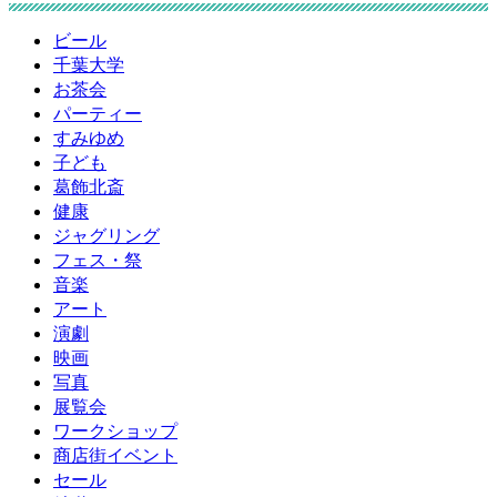
ビール
千葉大学
お茶会
パーティー
すみゆめ
子ども
葛飾北斎
健康
ジャグリング
フェス・祭
音楽
アート
演劇
映画
写真
展覧会
ワークショップ
商店街イベント
セール