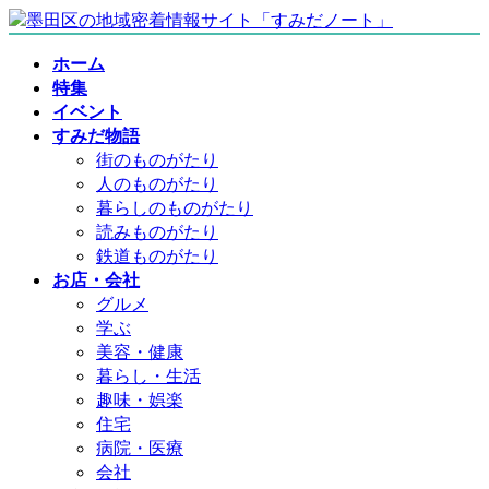
コ
ナ
ン
ビ
ホーム
テ
ゲ
特集
ン
ー
イベント
ツ
シ
すみだ物語
へ
ョ
街のものがたり
ス
ン
人のものがたり
キ
に
暮らしのものがたり
ッ
移
読みものがたり
プ
動
鉄道ものがたり
お店・会社
グルメ
学ぶ
美容・健康
暮らし・生活
趣味・娯楽
住宅
病院・医療
会社