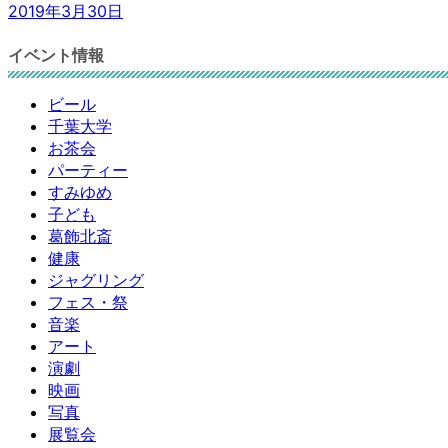
2019年3月30日
イベント情報
ビール
千葉大学
お茶会
パーティー
すみゆめ
子ども
葛飾北斎
健康
ジャグリング
フェス・祭
音楽
アート
演劇
映画
写真
展覧会