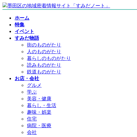
コ
ナ
ン
ビ
ホーム
テ
ゲ
特集
ン
ー
イベント
ツ
シ
すみだ物語
へ
ョ
街のものがたり
ス
ン
人のものがたり
キ
に
暮らしのものがたり
ッ
移
読みものがたり
プ
動
鉄道ものがたり
お店・会社
グルメ
学ぶ
美容・健康
暮らし・生活
趣味・娯楽
住宅
病院・医療
会社