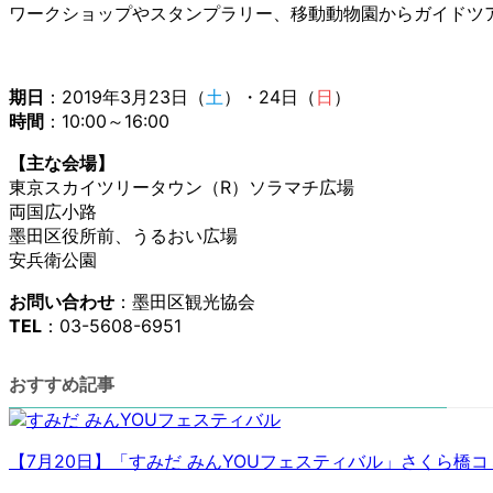
ワークショップやスタンプラリー、移動動物園からガイドツ
期日
：2019年3月23日（
土
）・24日（
日
）
時間
：10:00～16:00
【主な会場】
東京スカイツリータウン（R）ソラマチ広場
両国広小路
墨田区役所前、うるおい広場
安兵衛公園
お問い合わせ
：墨田区観光協会
TEL
：03-5608-6951
おすすめ記事
【7月20日】「すみだ みんYOUフェスティバル」さくら橋