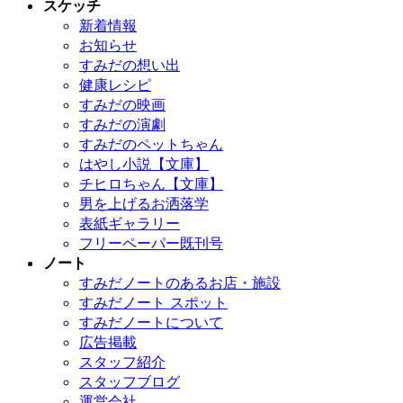
スケッチ
新着情報
お知らせ
すみだの想い出
健康レシピ
すみだの映画
すみだの演劇
すみだのペットちゃん
はやし小説【文庫】
チヒロちゃん【文庫】
男を上げるお洒落学
表紙ギャラリー
フリーペーパー既刊号
ノート
すみだノートのあるお店・施設
すみだノート スポット
すみだノートについて
広告掲載
スタッフ紹介
スタッフブログ
運営会社