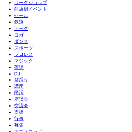
ワークショップ
商店街イベント
セール
鉄道
トーク
ヨガ
ダンス
スポーツ
プロレス
マジック
落語
DJ
盆踊り
講座
民謡
座談会
交流会
支援
行事
募集
アニメコラボ