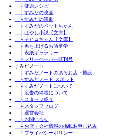
├ 健康レシピ
├ すみだの映画
├ すみだの演劇
├ すみだのペットちゃん
├ はやし小説【文庫】
├ チヒロちゃん【文庫】
├ 男を上げるお洒落学
├ 表紙ギャラリー
└ フリーペーパー既刊号
すみだノート
├ すみだノートのあるお店・施設
├ すみだノート スポット
├ すみだノートについて
├ 広告の掲載について
├ スタッフ紹介
├ スタッフブログ
├ 運営会社
├ お問い合せ
├ お店・会社情報の掲載お申し込み
└ プライバシーポリシー