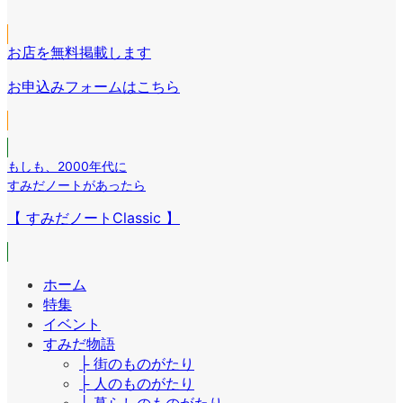
ン
ク
コ
ン
イ
リ
ン
ク
コ
ン
リ
お店を無料掲載します
ン
ク
ン
リ
お申込みフォームはこちら
ク
ン
ク
もしも
、
2000年代に
すみだノートがあったら
【 すみだノートClassic 】
ホーム
特集
イベント
すみだ物語
├ 街のものがたり
├ 人のものがたり
├ 暮らしのものがたり