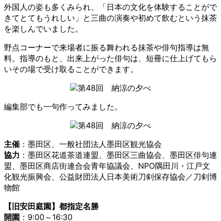
外国人の姿も多くみられ、「日本の文化を体験することがで
きてとてもうれしい」と三曲の演奏や初めて飲むという抹茶
を楽しんでいました。
野点コーナーで来場者に振る舞われる抹茶や俳句指導は無
料。指導のもと、出来上がった俳句は、短冊に仕上げてもら
いその場で受け取ることができます。
編集部でも一句作ってみました。
主催
：墨田区、一般社団法人墨田区観光協会
協力
：墨田区花道茶道連盟、墨田区三曲協会、墨田区俳句連
盟、墨田区商店街連合会青年協議会、NPO隅田川・江戸文
化観光振興会、公益財団法人日本美術刀剣保存協会／刀剣博
物館
【旧安田庭園】都指定名勝
開園
：9:00～16:30