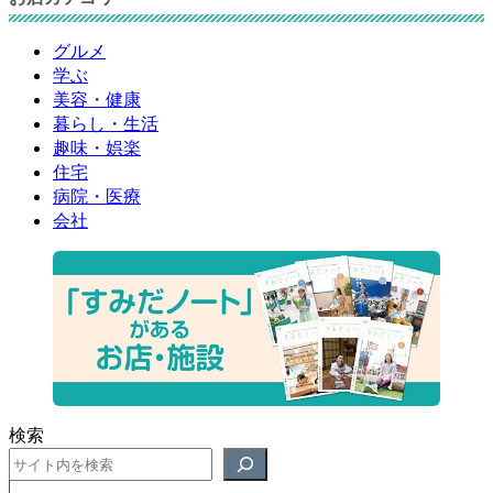
グルメ
学ぶ
美容・健康
暮らし・生活
趣味・娯楽
住宅
病院・医療
会社
検索