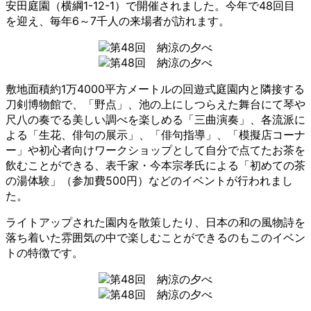
安田庭園（横綱1-12-1）で開催されました。今年で48回目
を迎え、毎年6～7千人の来場者が訪れます。
敷地面積約1万4000平方メートルの回遊式庭園内と隣接する
刀剣博物館で、「野点」、池の上にしつらえた舞台にて琴や
尺八の奏でる美しい調べを楽しめる「三曲演奏」、各流派に
よる「生花、俳句の展示」、「俳句指導」、「模擬店コーナ
ー」や初心者向けワークショップとして自分で点てたお茶を
飲むことができる、表千家・今本宗孝氏による「初めての茶
の湯体験」（参加費500円）などのイベントが行われまし
た。
ライトアップされた園内を散策したり、日本の和の風物詩を
落ち着いた雰囲気の中で楽しむことができるのもこのイベン
トの特徴です。