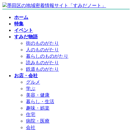
コ
ナ
ン
ビ
ホーム
テ
ゲ
特集
ン
ー
イベント
ツ
シ
すみだ物語
へ
ョ
街のものがたり
ス
ン
人のものがたり
キ
に
暮らしのものがたり
ッ
移
読みものがたり
プ
動
鉄道ものがたり
お店・会社
グルメ
学ぶ
美容・健康
暮らし・生活
趣味・娯楽
住宅
病院・医療
会社