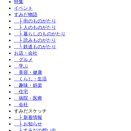
特集
イベント
すみだ物語
├ 街のものがたり
├ 人のものがたり
├ 暮らしのものがたり
├ 読みものがたり
└ 鉄道ものがたり
お店・会社
グルメ
学ぶ
美容・健康
くらし・生活
趣味・娯楽
住宅
病院・医療
会社
すみだスケッチ
├ 新着情報
├ お知らせ
├ すみだの想い出