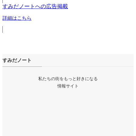
すみだノートへの広告掲載
詳細はこちら
すみだノート
私たちの街をもっと好きになる
情報サイト
ア
イ
ア
コ
イ
ア
ン
コ
イ
リ
ア
ン
コ
ン
イ
リ
ア