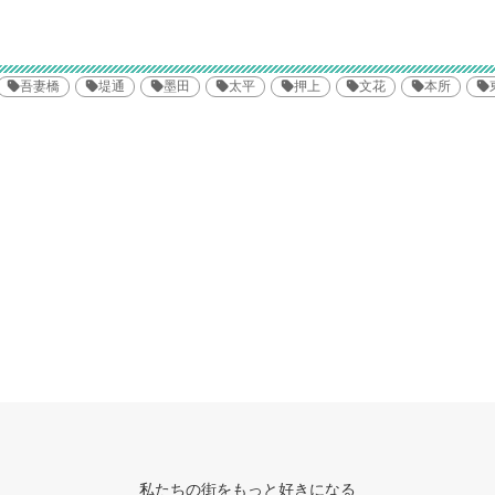
吾妻橋
堤通
墨田
太平
押上
文花
本所
私たちの街をもっと好きになる