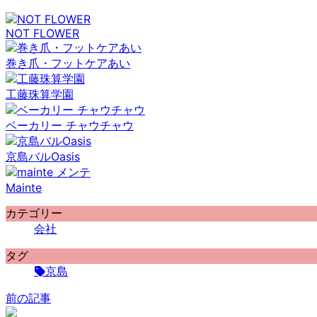
NOT FLOWER
巻き爪・フットケアあい
工藤珠算学園
ベーカリー チャウチャウ
京島バルOasis
Mainte
カテゴリー
会社
タグ
京島
前の記事