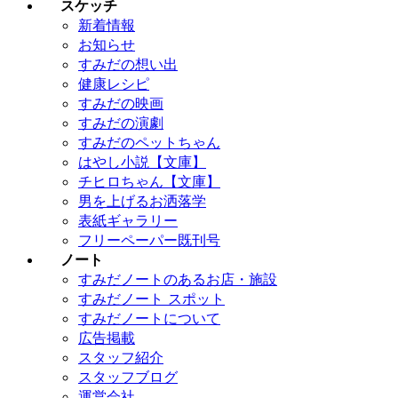
スケッチ
新着情報
お知らせ
すみだの想い出
健康レシピ
すみだの映画
すみだの演劇
すみだのペットちゃん
はやし小説【文庫】
チヒロちゃん【文庫】
男を上げるお洒落学
表紙ギャラリー
フリーペーパー既刊号
ノート
すみだノートのあるお店・施設
すみだノート スポット
すみだノートについて
広告掲載
スタッフ紹介
スタッフブログ
運営会社