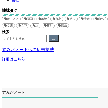
地域タグ
オススメ
両国
亀沢
京島
八広
千歳
向島
立川
立花
緑
菊川
錦糸
検索
すみだノートへの広告掲載
詳細はこちら
すみだノート