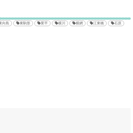
東向島
東駒形
業平
横川
横網
江東橋
石原