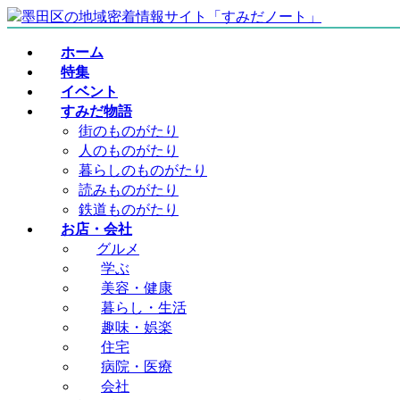
コ
ナ
ン
ビ
ホーム
テ
ゲ
特集
ン
ー
イベント
ツ
シ
すみだ物語
へ
ョ
街のものがたり
ス
ン
人のものがたり
キ
に
暮らしのものがたり
ッ
移
読みものがたり
プ
動
鉄道ものがたり
お店・会社
グルメ
学ぶ
美容・健康
暮らし・生活
趣味・娯楽
住宅
病院・医療
会社