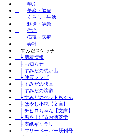
学ぶ
美容・健康
くらし・生活
趣味・娯楽
住宅
病院・医療
会社
すみだスケッチ
├ 新着情報
├ お知らせ
├ すみだの想い出
├ 健康レシピ
├ すみだの映画
├ すみだの演劇
├ すみだのペットちゃん
├ はやし小説【文庫】
├ チヒロちゃん【文庫】
├ 男を上げるお洒落学
├ 表紙ギャラリー
└ フリーペーパー既刊号