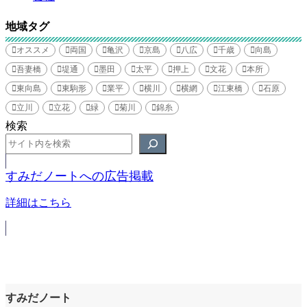
地域タグ
オススメ
両国
亀沢
京島
八広
千歳
向島
吾妻橋
堤通
墨田
太平
押上
文花
本所
東向島
東駒形
業平
横川
横網
江東橋
石原
立川
立花
緑
菊川
錦糸
検索
すみだノートへの広告掲載
詳細はこちら
すみだノート