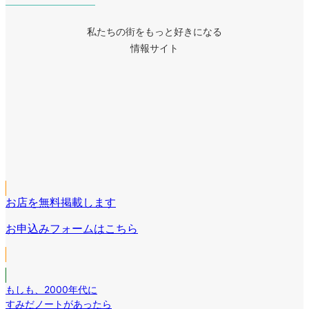
私たちの街をもっと好きになる
情報サイト
ア
イ
ア
コ
イ
ア
ン
コ
イ
リ
ア
ン
コ
ン
イ
リ
ア
ン
ク
コ
ン
イ
リ
ン
ク
コ
ン
リ
お店を無料掲載します
ン
ク
ン
リ
お申込みフォームはこちら
ク
ン
ク
もしも
、
2000年代に
すみだノートがあったら