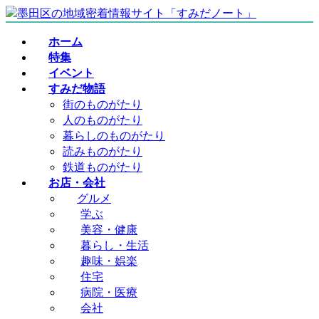
コ
ナ
ン
ビ
ホーム
テ
ゲ
特集
ン
ー
イベント
ツ
シ
すみだ物語
へ
ョ
街のものがたり
ス
ン
人のものがたり
キ
に
暮らしのものがたり
ッ
移
読みものがたり
プ
動
鉄道ものがたり
お店・会社
グルメ
学ぶ
美容・健康
暮らし・生活
趣味・娯楽
住宅
病院・医療
会社