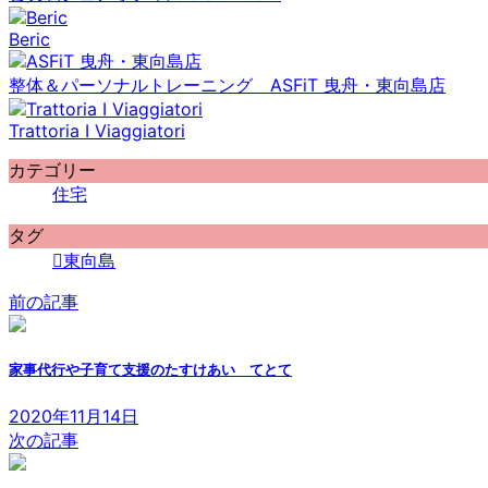
Beric
整体＆パーソナルトレーニング ASFiT 曳舟・東向島店
Trattoria I Viaggiatori
カテゴリー
住宅
タグ
東向島
前の記事
家事代行や子育て支援のたすけあい てとて
2020年11月14日
次の記事