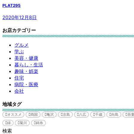
PLAT295
2020年12月8日
お店カテゴリー
グルメ
学ぶ
美容・健康
暮らし・生活
趣味・娯楽
住宅
病院・医療
会社
地域タグ
オススメ
両国
亀沢
京島
八広
千歳
向島
吾
緑
菊川
錦糸
検索