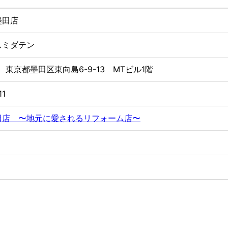
墨田店
スミダテン
32 東京都墨田区東向島6-9-13 MTビル1階
11
田店 〜地元に愛されるリフォーム店〜