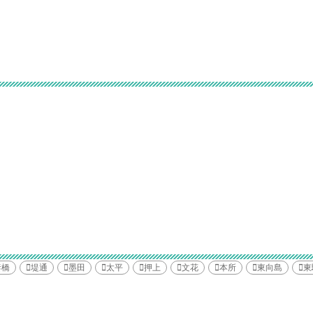
妻橋
堤通
墨田
太平
押上
文花
本所
東向島
東