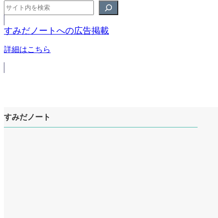
すみだノートへの広告掲載
詳細はこちら
すみだノート
ア
イ
ア
コ
イ
ア
ン
コ
イ