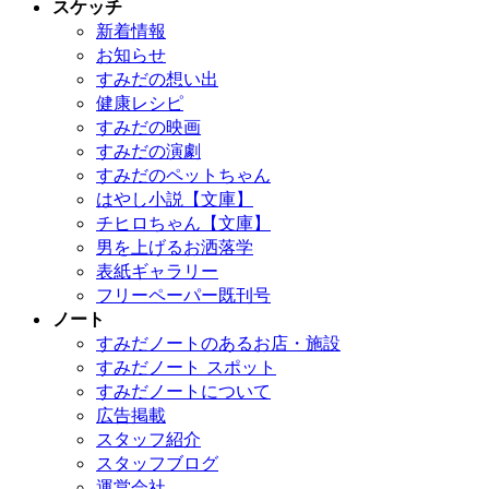
スケッチ
新着情報
お知らせ
すみだの想い出
健康レシピ
すみだの映画
すみだの演劇
すみだのペットちゃん
はやし小説【文庫】
チヒロちゃん【文庫】
男を上げるお洒落学
表紙ギャラリー
フリーペーパー既刊号
ノート
すみだノートのあるお店・施設
すみだノート スポット
すみだノートについて
広告掲載
スタッフ紹介
スタッフブログ
運営会社