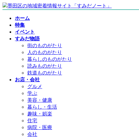
コ
ナ
ン
ビ
ホーム
テ
ゲ
特集
ン
ー
イベント
ツ
シ
すみだ物語
へ
ョ
街のものがたり
ス
ン
人のものがたり
キ
に
暮らしのものがたり
ッ
移
読みものがたり
プ
動
鉄道ものがたり
お店・会社
グルメ
学ぶ
美容・健康
暮らし・生活
趣味・娯楽
住宅
病院・医療
会社