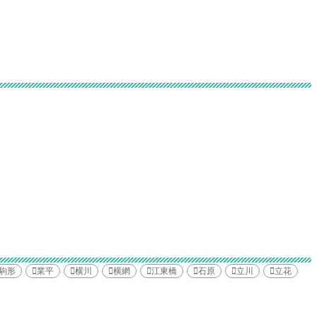
駒形
業平
横川
横網
江東橋
石原
立川
立花