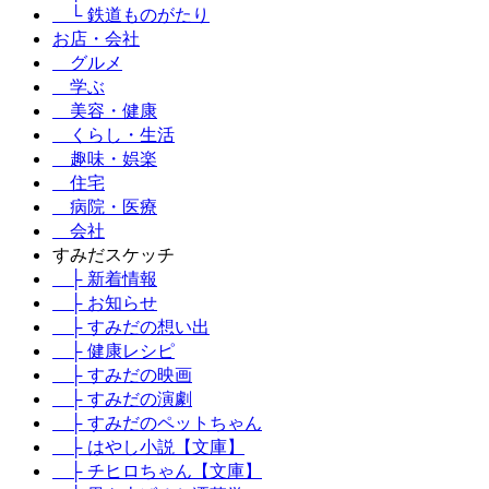
└ 鉄道ものがたり
お店・会社
グルメ
学ぶ
美容・健康
くらし・生活
趣味・娯楽
住宅
病院・医療
会社
すみだスケッチ
├ 新着情報
├ お知らせ
├ すみだの想い出
├ 健康レシピ
├ すみだの映画
├ すみだの演劇
├ すみだのペットちゃん
├ はやし小説【文庫】
├ チヒロちゃん【文庫】