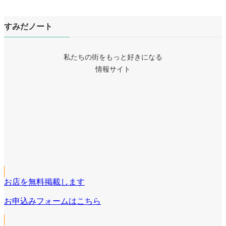
すみだノート
私たちの街をもっと好きになる
情報サイト
ア
イ
ア
コ
イ
ア
ン
コ
イ
リ
ア
ン
コ
ン
イ
リ
ア
ン
ク
コ
ン
イ
リ
ン
ク
コ
ン
リ
お店を無料掲載します
ン
ク
ン
リ
お申込みフォームはこちら
ク
ン
ク