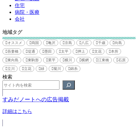
住宅
病院・医療
会社
地域タグ
オススメ
両国
亀沢
京島
八広
千歳
向島
吾妻橋
堤通
墨田
太平
押上
文花
本所
東向島
東駒形
業平
横川
横網
江東橋
石原
立川
立花
緑
菊川
錦糸
検索
すみだノートへの広告掲載
詳細はこちら