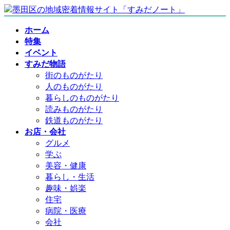
コ
ナ
ン
ビ
ホーム
テ
ゲ
特集
ン
ー
イベント
ツ
シ
すみだ物語
へ
ョ
街のものがたり
ス
ン
人のものがたり
キ
に
暮らしのものがたり
ッ
移
読みものがたり
プ
動
鉄道ものがたり
お店・会社
グルメ
学ぶ
美容・健康
暮らし・生活
趣味・娯楽
住宅
病院・医療
会社