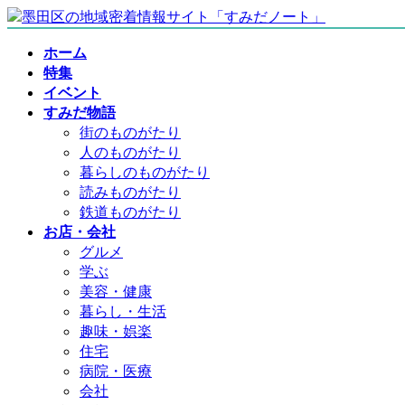
コ
ナ
ン
ビ
ホーム
テ
ゲ
特集
ン
ー
イベント
ツ
シ
すみだ物語
へ
ョ
街のものがたり
ス
ン
人のものがたり
キ
に
暮らしのものがたり
ッ
移
読みものがたり
プ
動
鉄道ものがたり
お店・会社
グルメ
学ぶ
美容・健康
暮らし・生活
趣味・娯楽
住宅
病院・医療
会社