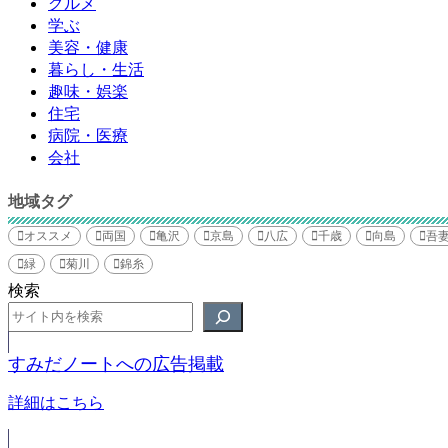
グルメ
学ぶ
美容・健康
暮らし・生活
趣味・娯楽
住宅
病院・医療
会社
地域タグ
オススメ
両国
亀沢
京島
八広
千歳
向島
吾
緑
菊川
錦糸
検索
すみだノートへの広告掲載
詳細はこちら