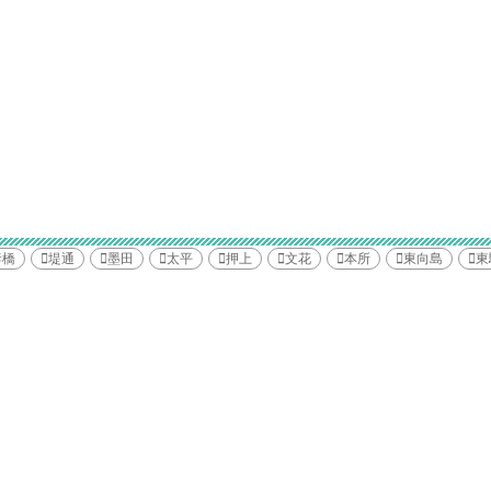
妻橋
堤通
墨田
太平
押上
文花
本所
東向島
東