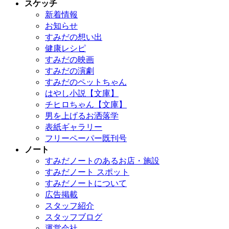
スケッチ
新着情報
お知らせ
すみだの想い出
健康レシピ
すみだの映画
すみだの演劇
すみだのペットちゃん
はやし小説【文庫】
チヒロちゃん【文庫】
男を上げるお洒落学
表紙ギャラリー
フリーペーパー既刊号
ノート
すみだノートのあるお店・施設
すみだノート スポット
すみだノートについて
広告掲載
スタッフ紹介
スタッフブログ
運営会社