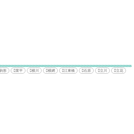
駒形
業平
横川
横網
江東橋
石原
立川
立花