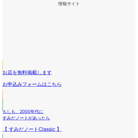
情報サイト
ア
イ
ア
コ
イ
ア
ン
コ
イ
リ
ア
ン
コ
ン
イ
リ
ア
ン
ク
コ
ン
イ
リ
ン
ク
コ
ン
リ
お店を無料掲載します
ン
ク
ン
リ
お申込みフォームはこちら
ク
ン
ク
もしも
、
2000年代に
すみだノートがあったら
【 すみだノートClassic 】