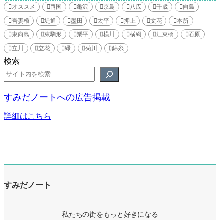
オススメ
両国
亀沢
京島
八広
千歳
向島
吾妻橋
堤通
墨田
太平
押上
文花
本所
東向島
東駒形
業平
横川
横網
江東橋
石原
立川
立花
緑
菊川
錦糸
検索
すみだノートへの広告掲載
詳細はこちら
すみだノート
私たちの街をもっと好きになる