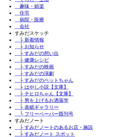
趣味・娯楽
住宅
病院・医療
会社
すみだスケッチ
├ 新着情報
├ お知らせ
├ すみだの想い出
├ 健康レシピ
├ すみだの映画
├ すみだの演劇
├ すみだのペットちゃん
├ はやし小説【文庫】
├ チヒロちゃん【文庫】
├ 男を上げるお洒落学
├ 表紙ギャラリー
└ フリーペーパー既刊号
すみだノート
├ すみだノートのあるお店・施設
├ すみだノート スポット