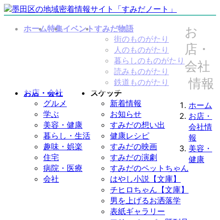
コ
ナ
ン
ビ
ホーム
特集
イベント
すみだ物語
お
テ
ゲ
街のものがたり
ン
ー
店・
人のものがたり
ツ
シ
暮らしのものがたり
へ
ョ
会社
読みものがたり
ス
ン
情報
鉄道ものがたり
キ
に
お店・会社
スケッチ
ッ
移
グルメ
新着情報
ホーム
プ
動
学ぶ
お知らせ
お店・
美容・健康
すみだの想い出
会社情
暮らし・生活
健康レシピ
報
趣味・娯楽
すみだの映画
美容・
住宅
すみだの演劇
健康
病院・医療
すみだのペットちゃん
会社
はやし小説【文庫】
チヒロちゃん【文庫】
男を上げるお洒落学
表紙ギャラリー