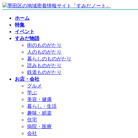
コ
ナ
ン
ビ
ホーム
テ
ゲ
特集
ン
ー
イベント
ツ
シ
すみだ物語
へ
ョ
街のものがたり
ス
ン
人のものがたり
キ
に
暮らしのものがたり
ッ
移
読みものがたり
プ
動
鉄道ものがたり
お店・会社
グルメ
学ぶ
美容・健康
暮らし・生活
趣味・娯楽
住宅
病院・医療
会社