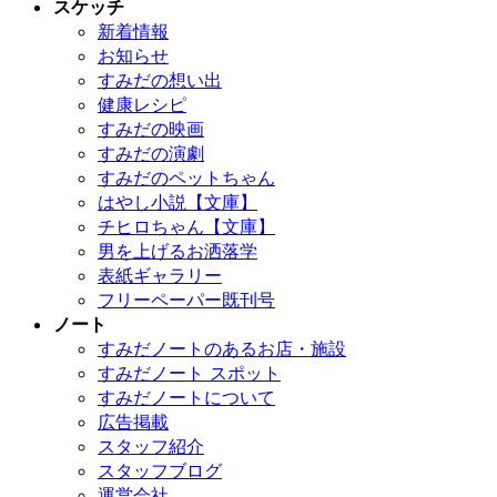
スケッチ
新着情報
お知らせ
すみだの想い出
健康レシピ
すみだの映画
すみだの演劇
すみだのペットちゃん
はやし小説【文庫】
チヒロちゃん【文庫】
男を上げるお洒落学
表紙ギャラリー
フリーペーパー既刊号
ノート
すみだノートのあるお店・施設
すみだノート スポット
すみだノートについて
広告掲載
スタッフ紹介
スタッフブログ
運営会社