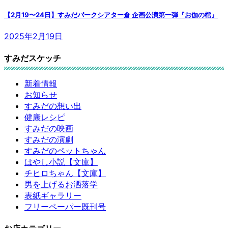
【2月19〜24日】すみだパークシアター倉 企画公演第一弾『お伽の棺』
2025年2月19日
すみだスケッチ
新着情報
お知らせ
すみだの想い出
健康レシピ
すみだの映画
すみだの演劇
すみだのペットちゃん
はやし小説【文庫】
チヒロちゃん【文庫】
男を上げるお洒落学
表紙ギャラリー
フリーペーパー既刊号