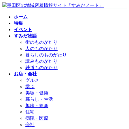
コ
ナ
ン
ビ
ホーム
テ
ゲ
特集
ン
ー
イベント
ツ
シ
すみだ物語
へ
ョ
街のものがたり
ス
ン
人のものがたり
キ
に
暮らしのものがたり
ッ
移
読みものがたり
プ
動
鉄道ものがたり
お店・会社
グルメ
学ぶ
美容・健康
暮らし・生活
趣味・娯楽
住宅
病院・医療
会社