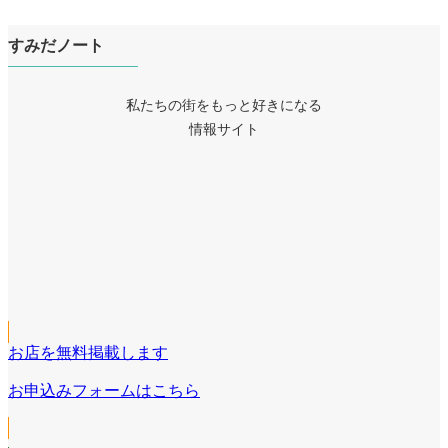
すみだノート
私たちの街をもっと好きになる
情報サイト
ア
イ
ア
コ
イ
ア
ン
コ
イ
リ
ア
ン
コ
ン
イ
リ
ア
ン
ク
コ
ン
イ
リ
ン
ク
コ
ン
リ
お店を無料掲載します
ン
ク
ン
リ
お申込みフォームはこちら
ク
ン
ク