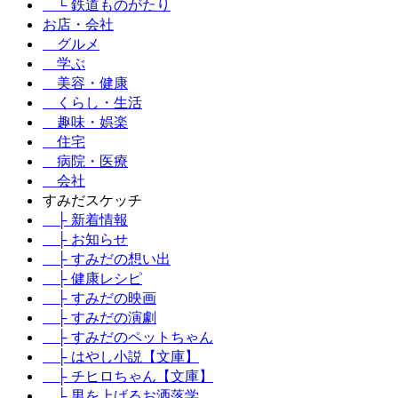
└ 鉄道ものがたり
お店・会社
グルメ
学ぶ
美容・健康
くらし・生活
趣味・娯楽
住宅
病院・医療
会社
すみだスケッチ
├ 新着情報
├ お知らせ
├ すみだの想い出
├ 健康レシピ
├ すみだの映画
├ すみだの演劇
├ すみだのペットちゃん
├ はやし小説【文庫】
├ チヒロちゃん【文庫】
├ 男を上げるお洒落学