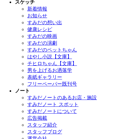
スケッチ
新着情報
お知らせ
すみだの想い出
健康レシピ
すみだの映画
すみだの演劇
すみだのペットちゃん
はやし小説【文庫】
チヒロちゃん【文庫】
男を上げるお洒落学
表紙ギャラリー
フリーペーパー既刊号
ノート
すみだノートのあるお店・施設
すみだノート スポット
すみだノートについて
広告掲載
スタッフ紹介
スタッフブログ
運営会社