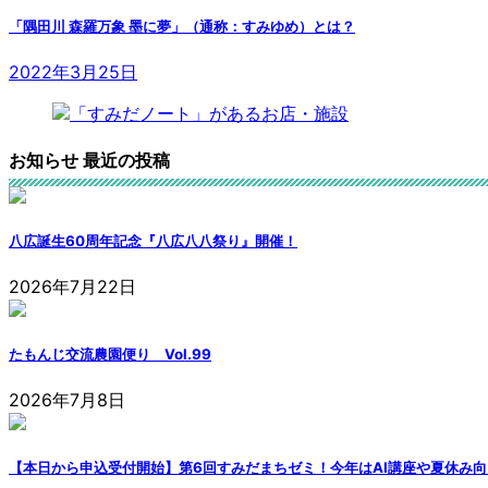
「隅田川 森羅万象 墨に夢」（通称：すみゆめ）とは？
2022年3月25日
お知らせ 最近の投稿
八広誕生60周年記念『八広八八祭り』開催！
2026年7月22日
たもんじ交流農園便り Vol.99
2026年7月8日
【本日から申込受付開始】第6回すみだまちゼミ！今年はAI講座や夏休み