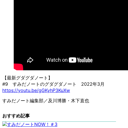
【最新グダグダノート】
#9 すみだノートのグダグダノート 2022年3月
https://youtu.be/gGKyhP3KuXw
すみだノート編集部／及川博勝・木下直也
おすすめ記事