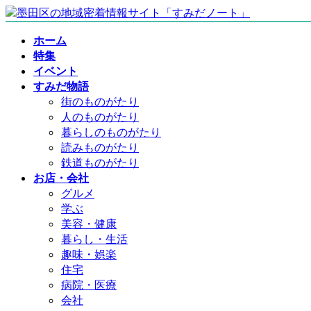
コ
ナ
ン
ビ
ホーム
テ
ゲ
特集
ン
ー
イベント
ツ
シ
すみだ物語
へ
ョ
街のものがたり
ス
ン
人のものがたり
キ
に
暮らしのものがたり
ッ
移
読みものがたり
プ
動
鉄道ものがたり
お店・会社
グルメ
学ぶ
美容・健康
暮らし・生活
趣味・娯楽
住宅
病院・医療
会社