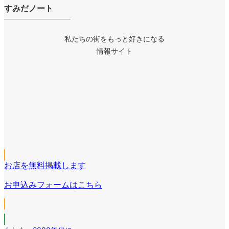
すみだノート
私たちの街をもっと好きになる
情報サイト
ア
イ
ア
コ
イ
ア
ン
コ
イ
リ
ア
ン
コ
ン
イ
リ
ア
ン
ク
コ
ン
イ
リ
ン
ク
コ
ン
リ
お店を無料掲載します
ン
ク
ン
リ
お申込みフォームはこちら
ク
ン
ク