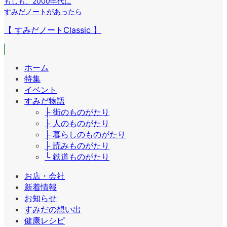
もしも
、
2000年代に
すみだノートがあったら
【 すみだノートClassic 】
ホーム
特集
イベント
すみだ物語
├ 街のものがたり
├ 人のものがたり
├ 暮らしのものがたり
├ 読みものがたり
└ 鉄道ものがたり
お店・会社
新着情報
お知らせ
すみだの想い出
健康レシピ