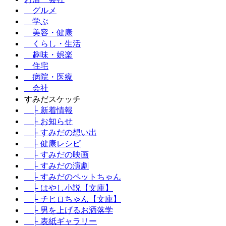
グルメ
学ぶ
美容・健康
くらし・生活
趣味・娯楽
住宅
病院・医療
会社
すみだスケッチ
├ 新着情報
├ お知らせ
├ すみだの想い出
├ 健康レシピ
├ すみだの映画
├ すみだの演劇
├ すみだのペットちゃん
├ はやし小説【文庫】
├ チヒロちゃん【文庫】
├ 男を上げるお洒落学
├ 表紙ギャラリー