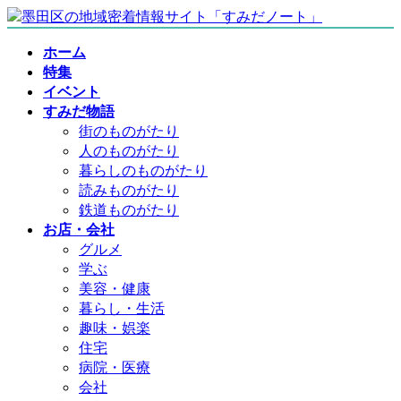
コ
ナ
ン
ビ
ホーム
テ
ゲ
特集
ン
ー
イベント
ツ
シ
すみだ物語
へ
ョ
街のものがたり
ス
ン
人のものがたり
キ
に
暮らしのものがたり
ッ
移
読みものがたり
プ
動
鉄道ものがたり
お店・会社
グルメ
学ぶ
美容・健康
暮らし・生活
趣味・娯楽
住宅
病院・医療
会社