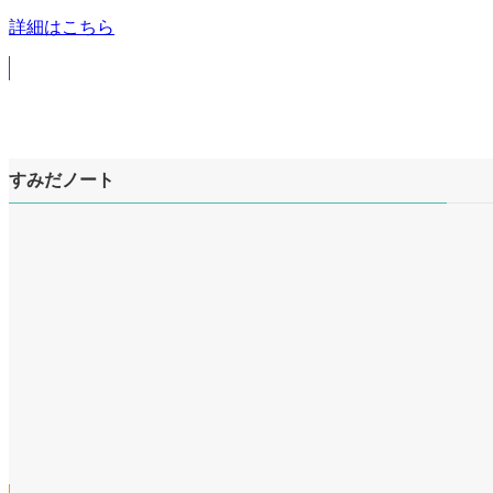
詳細はこちら
すみだノート
ア
イ
ア
コ
イ
ア
ン
コ
イ
リ
ア
ン
コ
ン
イ
リ
ア
ン
ク
コ
ン
イ
リ
ン