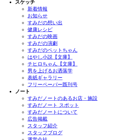
スケッチ
新着情報
お知らせ
すみだの想い出
健康レシピ
すみだの映画
すみだの演劇
すみだのペットちゃん
はやし小説【文庫】
チヒロちゃん【文庫】
男を上げるお洒落学
表紙ギャラリー
フリーペーパー既刊号
ノート
すみだノートのあるお店・施設
すみだノート スポット
すみだノートについて
広告掲載
スタッフ紹介
スタッフブログ
運営会社