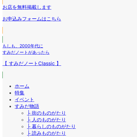
ク
コ
ン
リ
お店を無料掲載します
ン
ク
ン
リ
お申込みフォームはこちら
ク
ン
ク
もしも
、
2000年代に
すみだノートがあったら
【 すみだノートClassic 】
ホーム
特集
イベント
すみだ物語
├ 街のものがたり
├ 人のものがたり
├ 暮らしのものがたり
├ 読みものがたり