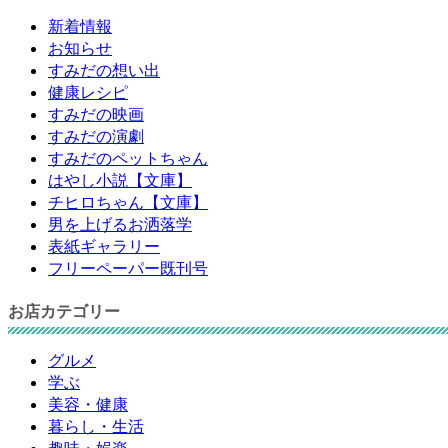
新着情報
お知らせ
すみだの想い出
健康レシピ
すみだの映画
すみだの演劇
すみだのペットちゃん
はやし小説【文庫】
チヒロちゃん【文庫】
男を上げるお洒落学
表紙ギャラリー
フリーペーパー既刊号
お店カテゴリー
グルメ
学ぶ
美容・健康
暮らし・生活