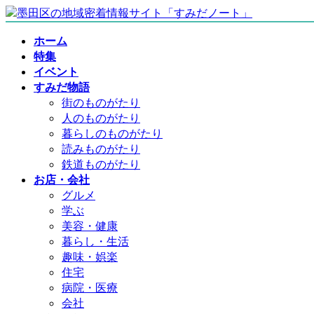
コ
ナ
ン
ビ
ホーム
テ
ゲ
特集
ン
ー
イベント
ツ
シ
すみだ物語
へ
ョ
街のものがたり
ス
ン
人のものがたり
キ
に
暮らしのものがたり
ッ
移
読みものがたり
プ
動
鉄道ものがたり
お店・会社
グルメ
学ぶ
美容・健康
暮らし・生活
趣味・娯楽
住宅
病院・医療
会社