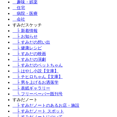
趣味・娯楽
住宅
病院・医療
会社
すみだスケッチ
├ 新着情報
├ お知らせ
├ すみだの想い出
├ 健康レシピ
├ すみだの映画
├ すみだの演劇
├ すみだのペットちゃん
├ はやし小説【文庫】
├ チヒロちゃん【文庫】
├ 男を上げるお洒落学
├ 表紙ギャラリー
└ フリーペーパー既刊号
すみだノート
├ すみだノートのあるお店・施設
├ すみだノート スポット
├ すみだノートについて