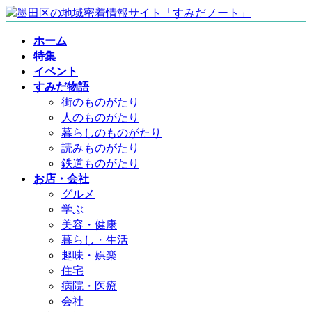
コ
ナ
ン
ビ
ホーム
テ
ゲ
特集
ン
ー
イベント
ツ
シ
すみだ物語
へ
ョ
街のものがたり
ス
ン
人のものがたり
キ
に
暮らしのものがたり
ッ
移
読みものがたり
プ
動
鉄道ものがたり
お店・会社
グルメ
学ぶ
美容・健康
暮らし・生活
趣味・娯楽
住宅
病院・医療
会社