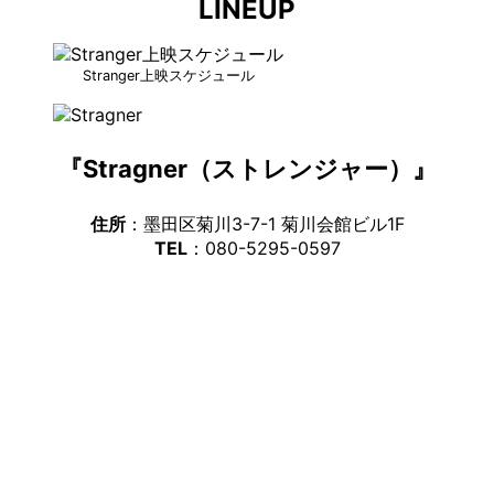
LINEUP
Stranger上映スケジュール
『Stragner（ストレンジャー）』
住所
：墨田区菊川3-7-1 菊川会館ビル1F
TEL
：080-5295-0597
ア
イ
コ
ン
リ
ア
ン
イ
ク
コ
ン
リ
ア