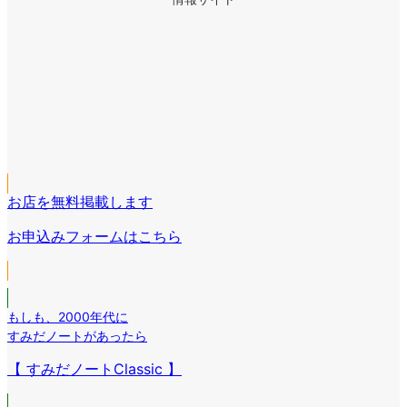
ア
イ
ア
コ
イ
ア
ン
コ
イ
リ
ア
ン
コ
ン
イ
リ
ア
ン
ク
コ
ン
イ
リ
ン
ク
コ
ン
リ
お店を無料掲載します
ン
ク
ン
リ
お申込みフォームはこちら
ク
ン
ク
もしも
、
2000年代に
すみだノートがあったら
【 すみだノートClassic 】